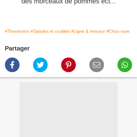
des morceaux de pommes ect...
#Thermomix
#Salades et crudités
#Ligne & minceur
#Chou-rave
Partager