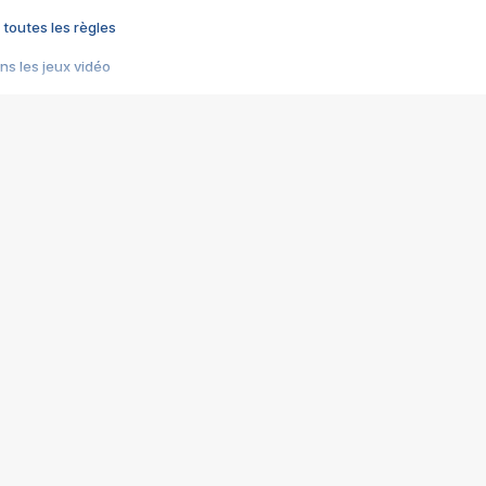
 toutes les règles
s les jeux vidéo
us choquant de Rockstar ? - Le scandale BULLY
e plus moche de Steam
du RÊVE tourne au CAUCHEMAR
pendant 8 heures
it… à tort
umiliés par un jeu vidéo
ire - Final Fantasy 8
ti un empire - Age of Empires
story DOFUS
tard, il crée l'un des pires jeux de tous les temps, MindsEye.