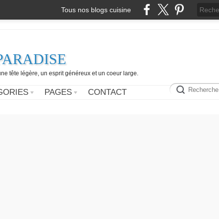
Tous nos blogs cuisine
PARADISE
e tête légère, un esprit généreux et un coeur large.
GORIES
PAGES
CONTACT