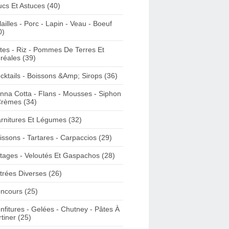
ucs Et Astuces (40)
lailles - Porc - Lapin - Veau - Boeuf
0)
tes - Riz - Pommes De Terres Et
réales (39)
cktails - Boissons &Amp; Sirops (36)
nna Cotta - Flans - Mousses - Siphon
Crèmes (34)
rnitures Et Légumes (32)
issons - Tartares - Carpaccios (29)
tages - Veloutés Et Gaspachos (28)
trées Diverses (26)
ncours (25)
nfitures - Gelées - Chutney - Pâtes À
rtiner (25)