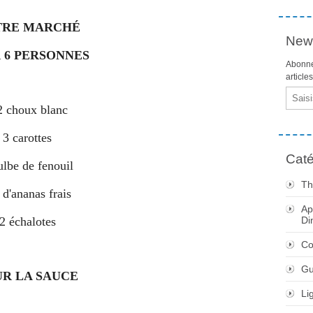
TRE MARCHÉ
News
 6 PERSONNES
Abonne
article
Email
2 choux blanc
3 carottes
Caté
ulbe de fenouil
Th
 d'ananas frais
Ap
2 échalotes
Di
Co
Gu
R LA SAUCE
Li