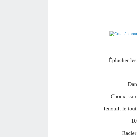
Éplucher les
Dan
Choux, caro
fenouil, le to
10
Racler 