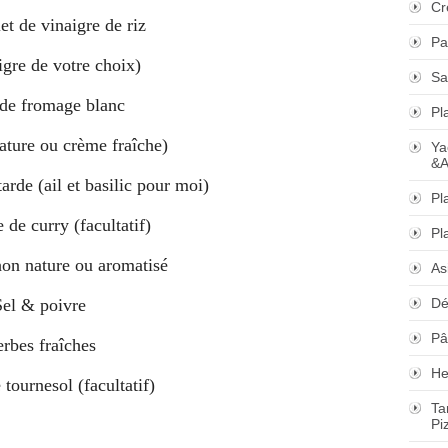
Cr
et de vinaigre de riz
Pa
igre de votre choix)
Sa
de fromage blanc
Pl
ature ou crème fraîche)
Ya
&A
arde (ail et basilic pour moi)
Pl
e de curry (facultatif)
Pl
hon nature ou aromatisé
As
Sel & poivre
Dé
Pâ
rbes fraîches
He
 tournesol (facultatif)
Ta
Pi