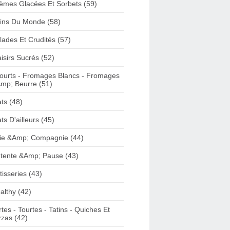
èmes Glacées Et Sorbets (59)
ins Du Monde (58)
lades Et Crudités (57)
aisirs Sucrés (52)
ourts - Fromages Blancs - Fromages
mp; Beurre (51)
ats (48)
ats D'ailleurs (45)
ie &Amp; Compagnie (44)
tente &Amp; Pause (43)
tisseries (43)
althy (42)
rtes - Tourtes - Tatins - Quiches Et
zzas (42)