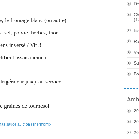
De
Ch
e, le fromage blanc (ou autre)
(1
Bi
, sel, poivre, herbes, thon
Ra
Sens inversé / Vit 3
Vi
ctifier l'assaisonement
Su
Bb
frigérateur jusqu'au service
Arch
e graines de tournesol
20
20
20