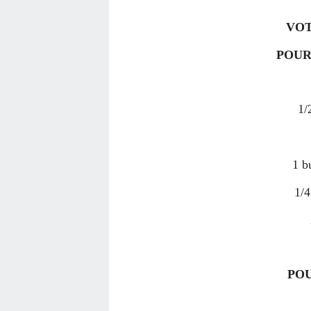
VO
POUR
1/
1 b
1/4
POU