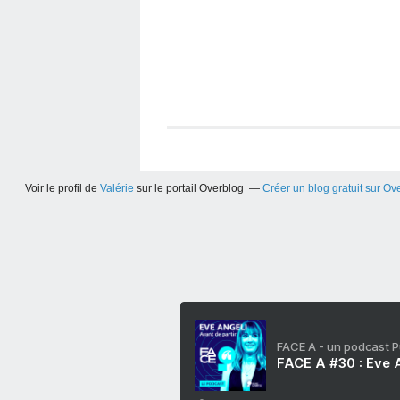
Voir le profil de
Valérie
sur le portail Overblog
Créer un blog gratuit sur Ov
FACE A - un podcast 
FACE A #30 : Eve A