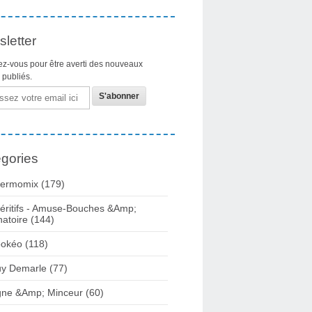
letter
z-vous pour être averti des nouveaux
s publiés.
gories
ermomix (179)
éritifs - Amuse-Bouches &Amp;
natoire (144)
okéo (118)
y Demarle (77)
gne &Amp; Minceur (60)