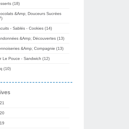
sserts (18)
ocolats &Amp; Douceurs Sucrées
7)
scuits - Sablés - Cookies (14)
ndonnées &Amp; Découvertes (13)
ennoiseries &Amp; Compagnie (13)
r Le Pouce - Sandwich (12)
q (10)
ives
21
20
19