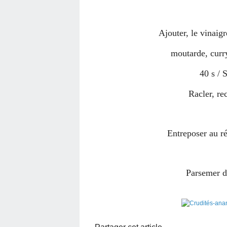
Ajouter, le vinaigr
moutarde, curry
40 s / 
Racler, re
Entreposer au ré
Parsemer d