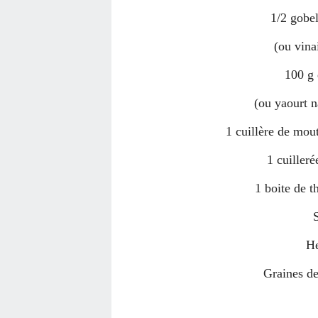
1/2 gobel
(ou vina
100 g 
(ou yaourt n
1 cuillère de mout
1 cuilleré
1 boite de t
He
Graines de