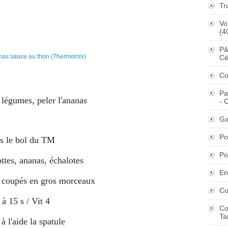
Tr
Vo
(4
Pâ
Cé
Co
Pa
 légumes, peler l'ananas
- 
Ga
Po
s le bol du TM
Po
ttes, ananas, échalotes
En
ut coupés en gros morceaux
Co
 à 15 s / Vit 4
Co
Ta
à l'aide la spatule