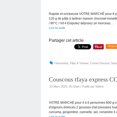
Rapide et onctueuse VOTRE MARCHÉ pour 8 pots e
120 g de pâte à tartiner maison chocolat-noiset
/ 90°C / Vit 4 Empotez déposez un morceau...
Lire la suite
Partager cet article
Repos
Thermomix
,
Pâte À Tartiner
,
Crème Dessert
,
Nois
Couscous tfaya express
23 Mars 2020, 05:42am
|
Publié par Valérie
VOTRE MARCHÉ pour 4 à 6 personnes 800 g envi
d'oignons émincés 2 gousses d'ail pressées huil
curcuma, gingembre, cannelle, sel, coriandre 4 c
Lire la suite