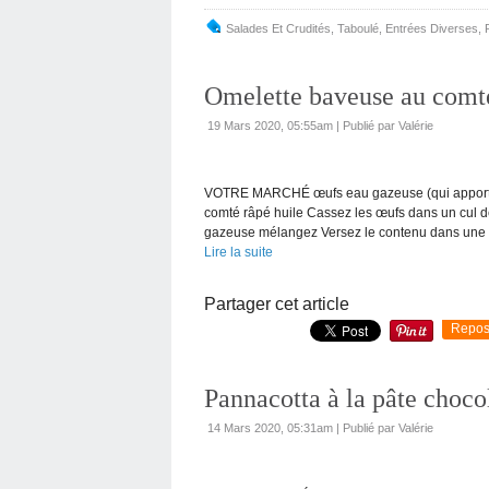
Salades Et Crudités
,
Taboulé
,
Entrées Diverses
,
Omelette baveuse au comt
19 Mars 2020, 05:55am
|
Publié par Valérie
VOTRE MARCHÉ œufs eau gazeuse (qui apporte mo
comté râpé huile Cassez les œufs dans un cul de 
gazeuse mélangez Versez le contenu dans une p
Lire la suite
Partager cet article
Repos
Pannacotta à la pâte cho
14 Mars 2020, 05:31am
|
Publié par Valérie