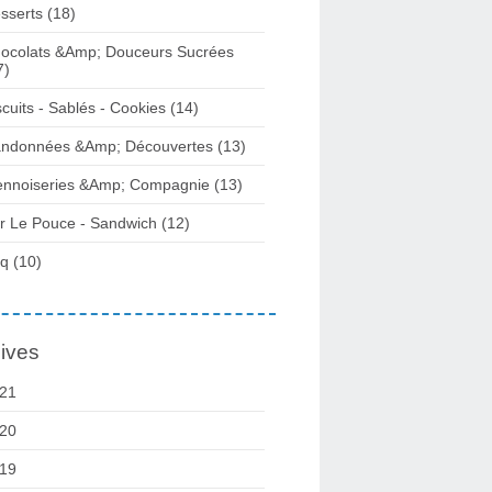
sserts (18)
ocolats &Amp; Douceurs Sucrées
7)
scuits - Sablés - Cookies (14)
ndonnées &Amp; Découvertes (13)
ennoiseries &Amp; Compagnie (13)
r Le Pouce - Sandwich (12)
q (10)
ives
21
20
19