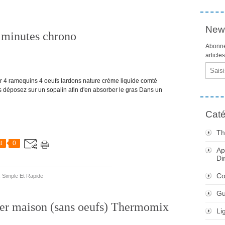
News
minutes chrono
Abonne
article
Email
 4 ramequins 4 oeufs lardons nature crème liquide comté
ns déposez sur un sopalin afin d'en absorber le gras Dans un
Caté
Th
t
0
Ap
Di
Co
,
Simple Et Rapide
Gu
iner maison (sans oeufs) Thermomix
Li