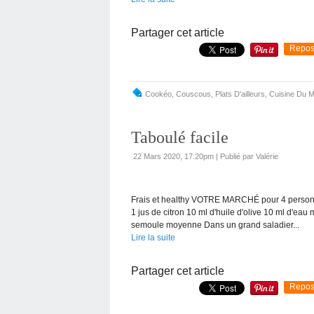
Partager cet article
Repos
Cookéo
,
Couscous
,
Plats D'ailleurs
,
Cuisine Du 
Taboulé facile
22 Mars 2020, 17:20pm
|
Publié par Valérie
Frais et healthy VOTRE MARCHÉ pour 4 personne
1 jus de citron 10 ml d'huile d'olive 10 ml d'eau 
semoule moyenne Dans un grand saladier...
Lire la suite
Partager cet article
Repos