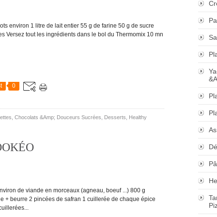
Cr
Pa
nviron 1 litre de lait entier 55 g de farine 50 g de sucre
tes Versez tout les ingrédients dans le bol du Thermomix 10 mn
Sa
Pl
Ya
&A
t
0
Pl
Pl
ettes
,
Chocolats &Amp; Douceurs Sucrées
,
Desserts
,
Healthy
As
 COOKÉO
Dé
Pâ
He
ron de viande en morceaux (agneau, boeuf ...) 800 g
Ta
e + beurre 2 pincées de safran 1 cuillerée de chaque épice
Pi
uillerées...