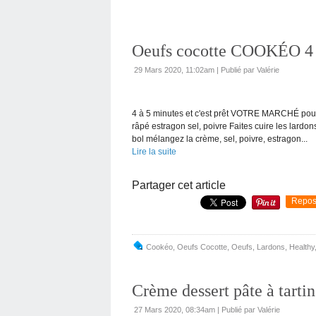
Oeufs cocotte COOKÉO 4 
29 Mars 2020, 11:02am
|
Publié par Valérie
4 à 5 minutes et c'est prêt VOTRE MARCHÉ pour
râpé estragon sel, poivre Faites cuire les lardo
bol mélangez la crème, sel, poivre, estragon...
Lire la suite
Partager cet article
Repos
Cookéo
,
Oeufs Cocotte
,
Oeufs
,
Lardons
,
Healthy
Crème dessert pâte à tart
27 Mars 2020, 08:34am
|
Publié par Valérie