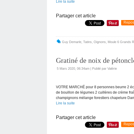
Lire la suite
Partager cet article
Repos
Guy Demarle
,
Tatins
,
Oignons
,
Moule 6 Grands 
Gratiné de noix de pétoncle
5 Mars 2020, 06:34am
|
Publié par Valérie
VOTRE MARCHÉ pour 8 personnes beurre 2 échal
de bouillon de légumes 2 cuillères de crème fra
champignons mélange forestiers chapelure Dans
Lire la suite
Partager cet article
Repos