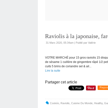
Raviolis à la japonaise, 
31 Mars 2020, 05:34am
|
Publié par Valérie
VOTRE MARCHÉ pour 15 gros raviolis 15 disques 
de sésame 1 cuillère de gingembre râpé 1/2 petit
cuits 5 brins de coriandre sel & ail...
Lire la suite
Partager cet article
Repos
Cookéo
,
Raviolis
,
Cuisine Du Monde
,
Healthy
,
Ga