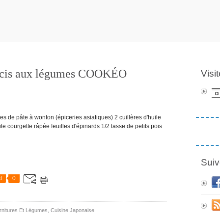
farcis aux légumes COOKÉO
Visi
de pâte à wonton (épiceries asiatiques) 2 cuillères d'huile
e courgette râpée feuilles d'épinards 1/2 tasse de petits pois
Suiv
t
0
rnitures Et Légumes
,
Cuisine Japonaise