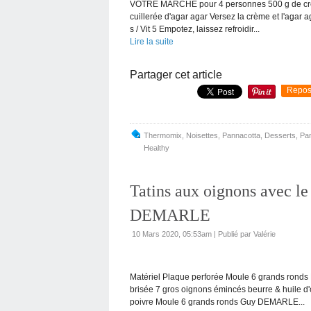
VOTRE MARCHÉ pour 4 personnes 500 g de crème l
cuillerée d'agar agar Versez la crème et l'agar ag
s / Vit 5 Empotez, laissez refroidir...
Lire la suite
Partager cet article
Repos
Thermomix
,
Noisettes
,
Pannacotta
,
Desserts
,
Pan
Healthy
Tatins aux oignons avec l
DEMARLE
10 Mars 2020, 05:53am
|
Publié par Valérie
Matériel Plaque perforée Moule 6 grands ron
brisée 7 gros oignons émincés beurre & huile d'o
poivre Moule 6 grands ronds Guy DEMARLE...