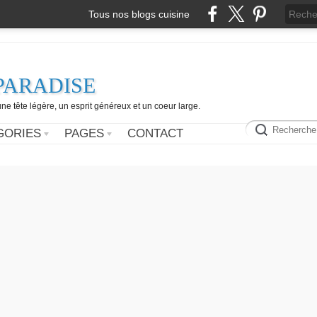
Tous nos blogs cuisine
PARADISE
e tête légère, un esprit généreux et un coeur large.
GORIES
PAGES
CONTACT