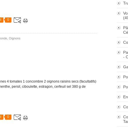
Tr
Vo
(4
t
0
Pâ
Cé
Monde
,
Oignons
Co
Pa
- 
Ga
Po
s 4 tomates 1 concombre 2 oignons raisins secs (facultatifs)
menthe, persil, ciboulette, estragon, cerfeuil sel 380 g de
Po
En
Co
Co
t
0
Ta