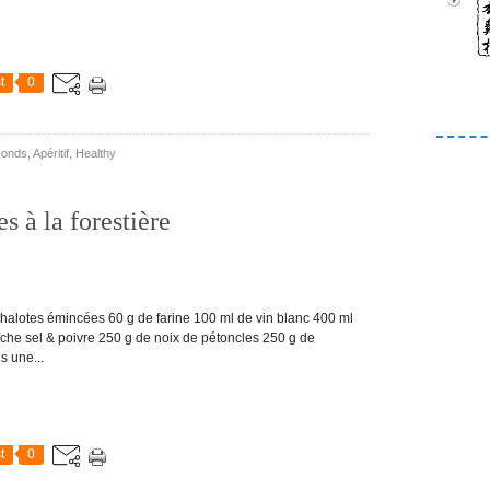
t
0
Ronds
,
Apéritif
,
Healthy
s à la forestière
otes émincées 60 g de farine 100 ml de vin blanc 400 ml
îche sel & poivre 250 g de noix de pétoncles 250 g de
 une...
t
0