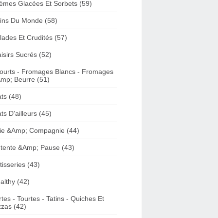
èmes Glacées Et Sorbets (59)
ins Du Monde (58)
lades Et Crudités (57)
aisirs Sucrés (52)
ourts - Fromages Blancs - Fromages
mp; Beurre (51)
ats (48)
ats D'ailleurs (45)
ie &Amp; Compagnie (44)
tente &Amp; Pause (43)
tisseries (43)
althy (42)
rtes - Tourtes - Tatins - Quiches Et
zzas (42)