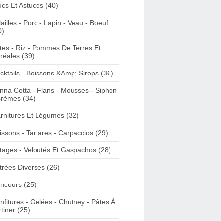
ucs Et Astuces (40)
lailles - Porc - Lapin - Veau - Boeuf
0)
tes - Riz - Pommes De Terres Et
réales (39)
cktails - Boissons &Amp; Sirops (36)
nna Cotta - Flans - Mousses - Siphon
Crèmes (34)
rnitures Et Légumes (32)
issons - Tartares - Carpaccios (29)
tages - Veloutés Et Gaspachos (28)
trées Diverses (26)
ncours (25)
nfitures - Gelées - Chutney - Pâtes À
rtiner (25)