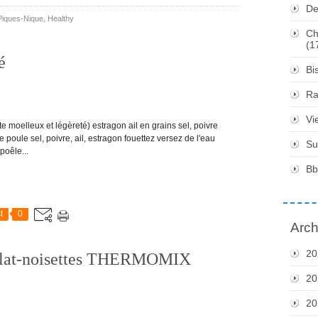
De
Piques-Nique
,
Healthy
Ch
(1
é
Bi
Ra
Vi
elleux et légèreté) estragon ail en grains sel, poivre
poule sel, poivre, ail, estragon fouettez versez de l'eau
Su
oêle...
Bb
t
0
Arch
20
colat-noisettes THERMOMIX
20
20