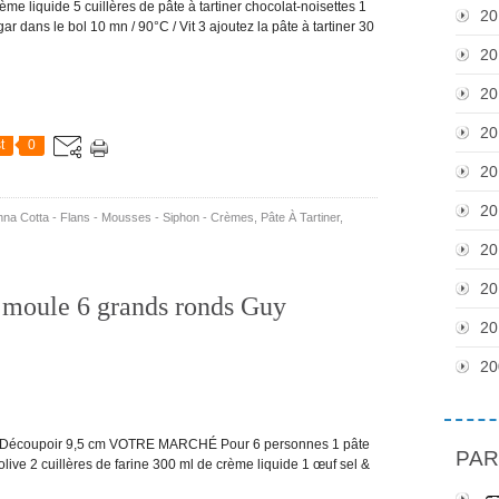
iquide 5 cuillères de pâte à tartiner chocolat-noisettes 1
20
ar dans le bol 10 mn / 90°C / Vit 3 ajoutez la pâte à tartiner 30
20
20
20
t
0
20
20
na Cotta - Flans - Mousses - Siphon - Crèmes
,
Pâte À Tartiner
,
20
20
e moule 6 grands ronds Guy
20
20
ds Découpoir 9,5 cm VOTRE MARCHÉ Pour 6 personnes 1 pâte
PAR
live 2 cuillères de farine 300 ml de crème liquide 1 œuf sel &