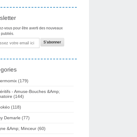
letter
z-vous pour être averti des nouveaux
s publiés.
gories
ermomix (179)
éritifs - Amuse-Bouches &Amp;
natoire (144)
okéo (118)
y Demarle (77)
gne &Amp; Minceur (60)