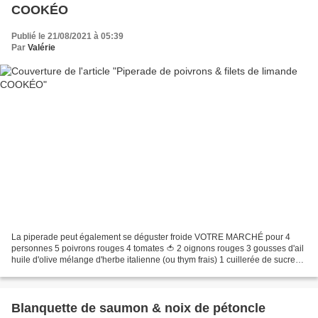
COOKÉO
Publié le 21/08/2021 à 05:39
Par
Valérie
La piperade peut également se déguster froide VOTRE MARCHÉ pour 4
personnes 5 poivrons rouges 4 tomates 🍅 2 oignons rouges 3 gousses d'ail
huile d'olive mélange d'herbe italienne (ou thym frais) 1 cuillerée de sucre
sel & poivre piment Espelette Filet...
Blanquette de saumon & noix de pétoncle