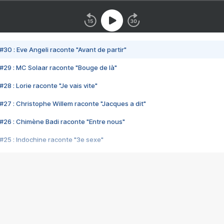
#30 : Eve Angeli raconte "Avant de partir"
#29 : MC Solaar raconte "Bouge de là"
28 : Lorie raconte "Je vais vite"
#27 : Christophe Willem raconte "Jacques a dit"
#26 : Chimène Badi raconte "Entre nous"
#25 : Indochine raconte "3e sexe"
#24 : Zaho raconte "C'est chelou"
#23 : Patrick Bruel raconte "Au café des délices"
#22 : Kyo raconte "Le chemin"
#21 : Nolwenn Leroy raconte "Cassé"