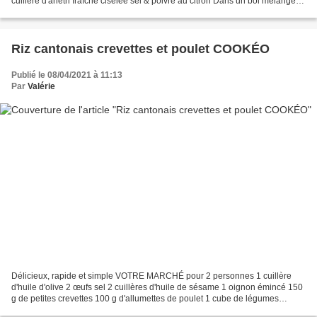
cuillère d'aneth fraîche ciselée sel & poivre au citron Dans un bol mélangez,
crème, moutarde ail pressé, sel...
Riz cantonais crevettes et poulet COOKÉO
Publié le 08/04/2021 à 11:13
Par
Valérie
Délicieux, rapide et simple VOTRE MARCHÉ pour 2 personnes 1 cuillère
d'huile d'olive 2 œufs sel 2 cuillères d'huile de sésame 1 oignon émincé 150
g de petites crevettes 100 g d'allumettes de poulet 1 cube de légumes
émietté 2 cuillères de sauce soja...