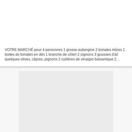
VOTRE MARCHÉ pour 4 personnes 1 grosse aubergine 2 tomates mûres 1
boites de tomates en dés 1 branche de céleri 2 oignons 3 gousses d'ail
quelques olives, câpres, pignons 2 cuillères de vinaigre balsamique 2
cuillerées de sucre thym, persil, basilic sel,...