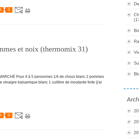
De
t
0
Ch
(1
Bi
Ra
ommes et noix (thermomix 31)
Vi
Su
Bb
E MARCHÉ Pour 4 à 5 personnes 1/4 de choux blanc 2 pommes
 de vinaigre balsamique blanc 1 cuillère de moutarde forte (j'ai
Arch
20
t
0
20
20