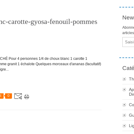
News
anc-carotte-gyosa-fenouil-pommes
Abonne
article
Email
É Pour 4 personnes 1/4 de choux blanc 1 carotte 1
mme granit 1 échalote Quelques morceaux d'ananas (facultatif)
Caté
gre...
Th
Ap
Di
t
0
Co
Gu
Li