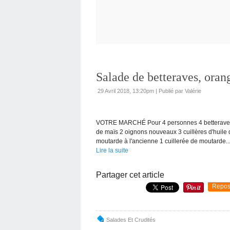
Salade de betteraves, oran
29 Avril 2018, 13:20pm
|
Publié par Valérie
VOTRE MARCHÉ Pour 4 personnes 4 betteraves cu
de maïs 2 oignons nouveaux 3 cuillères d'huile d
moutarde à l'ancienne 1 cuillerée de moutarde..
Lire la suite
Partager cet article
Repos
Salades Et Crudités