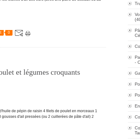
Tr
Vo
(4
Pâ
t
0
Cé
Co
Pa
- 
poulet et légumes croquants
Ga
Po
Po
En
ile de pépin de raisin 4 filets de poulet en morceaux 1
 gousses d'ail pressées (ou 2 cuillerées de pâte d'ail) 2
Co
Co
Ta