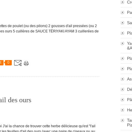
Cr
Pa
Sa
s de poulet (ou des pilons) 2 gousses d'ail pressées (ou 2
'ail des ours 5 cuillères de SAUCE TÉRIYAKI AYAM 3 cuillerées de
Pl
Ya
&A
Pl
t
0
Pl
As
Dé
ail des ours
Pâ
He
Ta
Pi
ai la chance de trouver cette herbe délicieuse qu'est "l'ail
r les feuilles d'ail des ours (avec une paire de ciseaux ou au