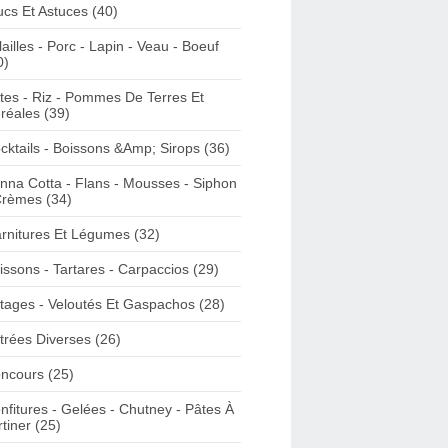
ucs Et Astuces (40)
lailles - Porc - Lapin - Veau - Boeuf
0)
tes - Riz - Pommes De Terres Et
réales (39)
cktails - Boissons &Amp; Sirops (36)
nna Cotta - Flans - Mousses - Siphon
Crèmes (34)
rnitures Et Légumes (32)
issons - Tartares - Carpaccios (29)
tages - Veloutés Et Gaspachos (28)
trées Diverses (26)
ncours (25)
nfitures - Gelées - Chutney - Pâtes À
rtiner (25)