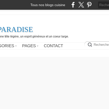
Tous nos blogs cuisine
PARADISE
e tête légère, un esprit généreux et un coeur large.
GORIES
PAGES
CONTACT