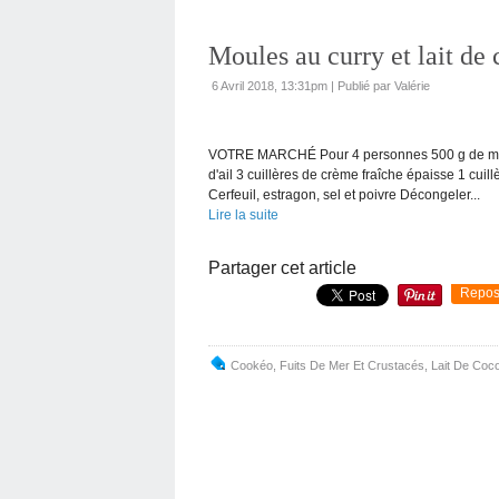
Moules au curry et lait de
6 Avril 2018, 13:31pm
|
Publié par Valérie
VOTRE MARCHÉ Pour 4 personnes 500 g de moul
d'ail 3 cuillères de crème fraîche épaisse 1 cuil
Cerfeuil, estragon, sel et poivre Décongeler...
Lire la suite
Partager cet article
Repos
Cookéo
,
Fuits De Mer Et Crustacés
,
Lait De Coc