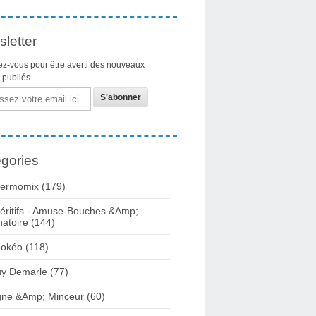
letter
z-vous pour être averti des nouveaux
s publiés.
gories
ermomix (179)
éritifs - Amuse-Bouches &Amp;
natoire (144)
okéo (118)
y Demarle (77)
gne &Amp; Minceur (60)