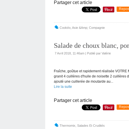
Partager cet article
Repos
Cookéo
,
Asie &Amp; Compagnie
Salade de choux blanc, p
7 Avril 2018, 11:46am
|
Publié par Valérie
Fraîche, goûtue et rapidement réalisée VOTR
granit 4 cuillères d'huile de noisette 2 cuillères
ajouté une cuillerée de moutarde au...
Lire la suite
Partager cet article
Repos
Thermomix
,
Salades Et Crudités