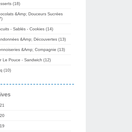
sserts (18)
ocolats &Amp; Douceurs Sucrées
7)
scuits - Sablés - Cookies (14)
ndonnées &Amp; Découvertes (13)
ennoiseries &Amp; Compagnie (13)
r Le Pouce - Sandwich (12)
q (10)
ives
21
20
19