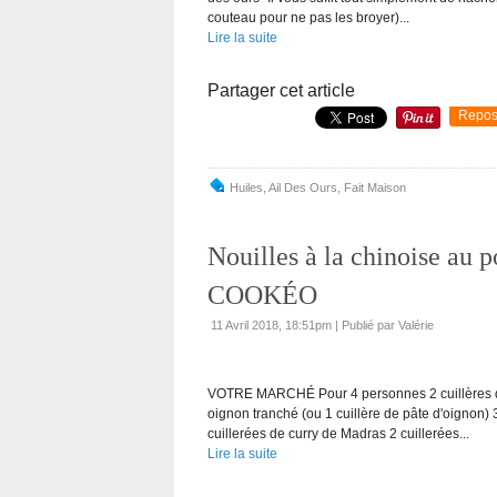
couteau pour ne pas les broyer)...
Lire la suite
Partager cet article
Repos
Huiles
,
Ail Des Ours
,
Fait Maison
Nouilles à la chinoise au 
COOKÉO
11 Avril 2018, 18:51pm
|
Publié par Valérie
VOTRE MARCHÉ Pour 4 personnes 2 cuillères d'hu
oignon tranché (ou 1 cuillère de pâte d'oignon) 3
cuillerées de curry de Madras 2 cuillerées...
Lire la suite