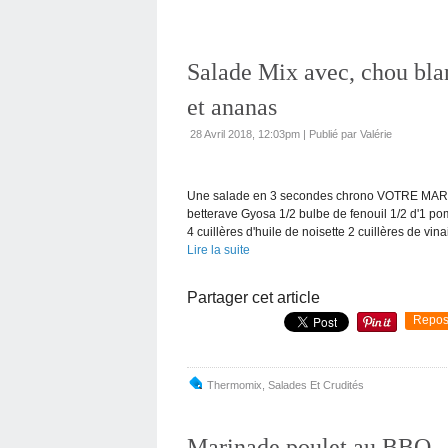
Salade Mix avec, chou bl
et ananas
28 Avril 2018, 12:03pm
|
Publié par Valérie
Une salade en 3 secondes chrono VOTRE MARCH
betterave Gyosa 1/2 bulbe de fenouil 1/2 d'1 po
4 cuillères d'huile de noisette 2 cuillères de vinai
Lire la suite
Partager cet article
Repos
Thermomix
,
Salades Et Crudités
Marinade poulet au BBQ