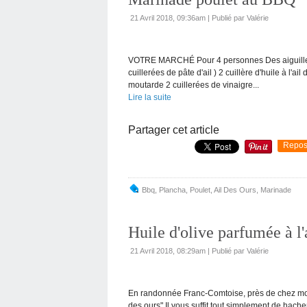
21 Avril 2018, 09:36am
|
Publié par Valérie
VOTRE MARCHÉ Pour 4 personnes Des aiguillette
cuillerées de pâte d'ail ) 2 cuillère d'huile à l
moutarde 2 cuillerées de vinaigre...
Lire la suite
Partager cet article
Repos
Bbq
,
Plancha
,
Poulet
,
Ail Des Ours
,
Marinade
Huile d'olive parfumée à l'
21 Avril 2018, 08:29am
|
Publié par Valérie
En randonnée Franc-Comtoise, près de chez moi J'
des ours" Il vous suffit tout simplement de hache