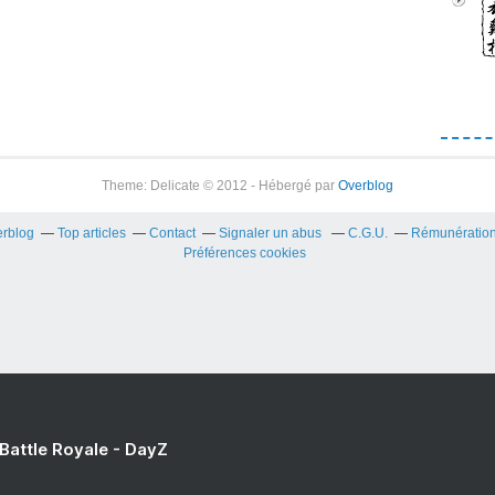
Theme: Delicate © 2012 - Hébergé par
Overblog
erblog
Top articles
Contact
Signaler un abus
C.G.U.
Rémunération 
Préférences cookies
 Battle Royale - DayZ