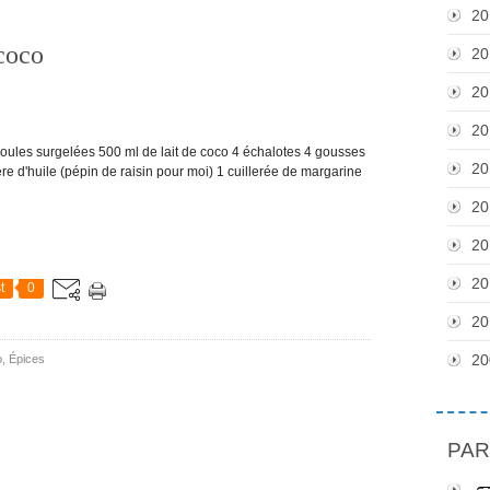
20
 coco
20
20
20
es surgelées 500 ml de lait de coco 4 échalotes 4 gousses
20
lère d'huile (pépin de raisin pour moi) 1 cuillerée de margarine
20
20
20
t
0
20
20
o
,
Épices
PAR