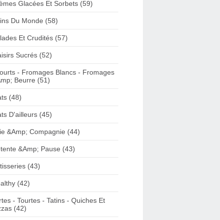
èmes Glacées Et Sorbets (59)
ins Du Monde (58)
lades Et Crudités (57)
aisirs Sucrés (52)
ourts - Fromages Blancs - Fromages
mp; Beurre (51)
ats (48)
ats D'ailleurs (45)
ie &Amp; Compagnie (44)
tente &Amp; Pause (43)
tisseries (43)
althy (42)
rtes - Tourtes - Tatins - Quiches Et
zzas (42)