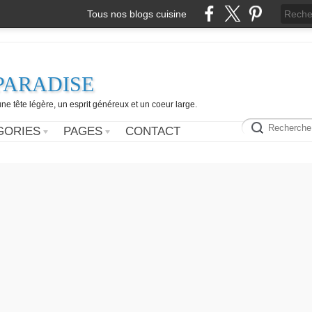
Tous nos blogs cuisine
PARADISE
e tête légère, un esprit généreux et un coeur large.
GORIES
PAGES
CONTACT