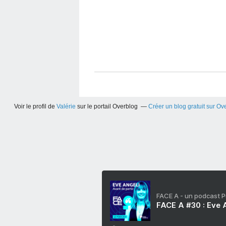
Voir le profil de
Valérie
sur le portail Overblog
Créer un blog gratuit sur Ov
FACE A - un podcast 
FACE A #30 : Eve A