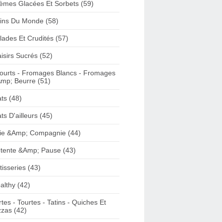
èmes Glacées Et Sorbets (59)
ins Du Monde (58)
lades Et Crudités (57)
aisirs Sucrés (52)
ourts - Fromages Blancs - Fromages
mp; Beurre (51)
ats (48)
ats D'ailleurs (45)
ie &Amp; Compagnie (44)
tente &Amp; Pause (43)
tisseries (43)
althy (42)
rtes - Tourtes - Tatins - Quiches Et
zzas (42)