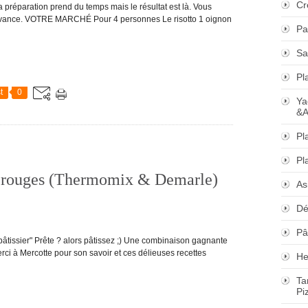
Cr
a préparation prend du temps mais le résultat est là. Vous
 d'avance. VOTRE MARCHÉ Pour 4 personnes Le risotto 1 oignon
Pa
Sa
Pl
t
0
Ya
&A
Pl
Pl
ts rouges (Thermomix & Demarle)
As
Dé
Pâ
 pâtissier" Prête ? alors pâtissez ;) Une combinaison gagnante
Mercotte pour son savoir et ces délieuses recettes
He
Ta
Pi