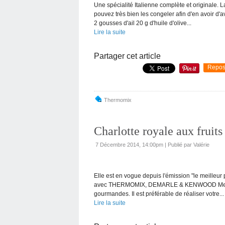
Une spécialité Italienne complète et originale. L
pouvez très bien les congeler afin d'en avoir
2 gousses d'ail 20 g d'huile d'olive...
Lire la suite
Partager cet article
Repos
Thermomix
Charlotte royale aux frui
7 Décembre 2014, 14:00pm
|
Publié par Valérie
Elle est en vogue depuis l'émission "le meilleur
avec THERMOMIX, DEMARLE & KENWOOD Merci à 
gourmandes. Il est préférable de réaliser votre...
Lire la suite