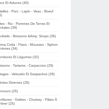
ucs Et Astuces (40)
lailles - Porc - Lapin - Veau - Boeuf
0)
tes - Riz - Pommes De Terres Et
réales (39)
cktails - Boissons &Amp; Sirops (36)
nna Cotta - Flans - Mousses - Siphon
Crèmes (34)
rnitures Et Légumes (32)
issons - Tartares - Carpaccios (29)
tages - Veloutés Et Gaspachos (28)
trées Diverses (26)
ncours (25)
nfitures - Gelées - Chutney - Pâtes À
rtiner (25)