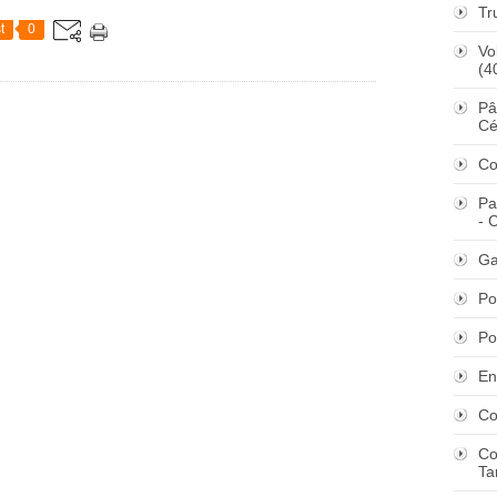
Tr
t
0
Vo
(4
Pâ
Cé
Co
Pa
- 
Ga
Po
Po
En
Co
Co
Ta