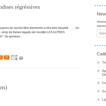
dises régréssives
News
Abonne
article
toujours du succès Mon thermomix a très bien travaillé …… Un
Email
) - sirop de fraises tagada (en recette) LES AUTRES
 du gomasio...
Caté
t
0
Th
Ap
Di
Co
ns)
Gu
Li