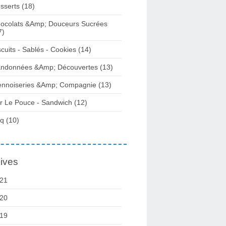
sserts (18)
ocolats &Amp; Douceurs Sucrées
7)
scuits - Sablés - Cookies (14)
ndonnées &Amp; Découvertes (13)
ennoiseries &Amp; Compagnie (13)
r Le Pouce - Sandwich (12)
q (10)
ives
21
20
19