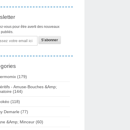
letter
z-vous pour être averti des nouveaux
s publiés.
gories
ermomix (179)
éritifs - Amuse-Bouches &Amp;
natoire (144)
okéo (118)
y Demarle (77)
gne &Amp; Minceur (60)