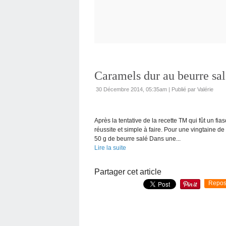
Caramels dur au beurre sa
30 Décembre 2014, 05:35am
|
Publié par Valérie
Après la tentative de la recette TM qui fût un fias
réussite et simple à faire. Pour une vingtaine d
50 g de beurre salé Dans une...
Lire la suite
Partager cet article
Repos