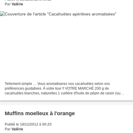
Par
Valérie
Tellement simple … Vous aromatiserez vos cacahuètes selon vos
préférences gustatives. À votre tour !! VOTRE MARCHÉ 200 g de
cacahuètes blanches, naturelles 1 cuillère d'huile de pépin de raisin (ou
autre) 1/2 cuillerée de sel noir (ou autre) 1/2 cuillerée...
Muffins moelleux à l'orange
Publié le 18/12/2012 à 00:25
Par
Valérie