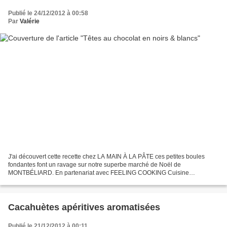
Publié le 24/12/2012 à 00:58
Par
Valérie
J'ai découvert cette recette chez LA MAIN À LA PÂTE ces petites boules
fondantes font un ravage sur notre superbe marché de Noël de
MONTBÉLIARD. En partenariat avec FEELING COOKING Cuisine
décorative Pour les réaliser il vous faut: Les coques Du chocolat...
Cacahuètes apéritives aromatisées
Publié le 21/12/2012 à 00:11