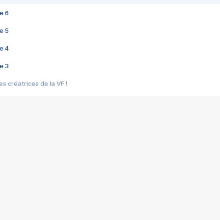
e 6
e 5
e 4
e 3
s créatrices de la VF !
e 2
e 1
e Mektoub My Love arrive enfin ! Rencontre avec Shaïn Boumedine et Sal
i : après Toni en famille
elle réalise le bouleversant Dites lui que je l'aime
ais ! Rencontre autour de Vie privée de Rebecca Zlotowski
 de Marguerite, Grave... Rencontre avec Ella Rumpf