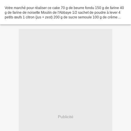
Votre marché pour réaliser ce cake 70 g de beurre fondu 150 g de farine 40
g de farine de noisette Moulin de l'Abbaye 1/2 sachet de poudre à lever 4
petits œufs 1 citron (jus + zest) 200 g de sucre semoule 100 g de crème
liquide 1 petite pomme 5 à 6 pruneaux...
Publicité