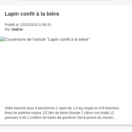
Lapin confit à la bière
Publié le 12/12/2012 à 08:31
Par
Valérie
Votre marché pour 4 personnes 1 lapin de 1,5 kg coupé en 8 8 tranches
fines de poitrine nature 1/2 litre de bière blonde 1 citron non traité 12
gousses d’ail 1 cuillère de baies de genièvre Sel & poivre du moulin
Préchauffez le four à 210 °C Rincez le...