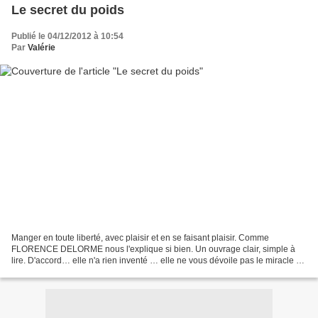
Le secret du poids
Publié le 04/12/2012 à 10:54
Par
Valérie
Manger en toute liberté, avec plaisir et en se faisant plaisir. Comme
FLORENCE DELORME nous l'explique si bien. Un ouvrage clair, simple à
lire. D'accord… elle n'a rien inventé … elle ne vous dévoile pas le miracle du
siècle mais nous donne une méthode...