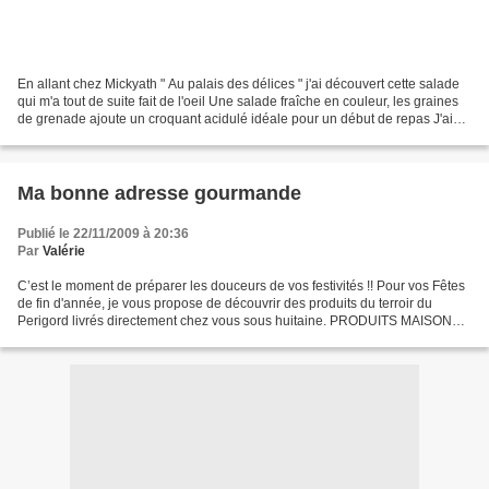
En allant chez Mickyath " Au palais des délices " j'ai découvert cette salade
qui m'a tout de suite fait de l'oeil Une salade fraîche en couleur, les graines
de grenade ajoute un croquant acidulé idéale pour un début de repas J'ai
apporté quelques modifications...
Ma bonne adresse gourmande
Publié le 22/11/2009 à 20:36
Par
Valérie
C’est le moment de préparer les douceurs de vos festivités !! Pour vos Fêtes
de fin d'année, je vous propose de découvrir des produits du terroir du
Perigord livrés directement chez vous sous huitaine. PRODUITS MAISON
Foie Gras canard 17,00 € 200g Foie...