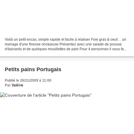
Voilà un petit encas, simple rapide et facile à réaliser Foie gras & oeuf… un
mariage d'une finesse onctueuse Présentez avec une salade de pousse
d'épinards et de quelques mouillettes de pain Pour 4 personnes il vous faut
4 oeufs 160 ml de crème fraîche...
Petits pains Portugais
Publié le 26/11/2009 à 11:00
Par
Valérie