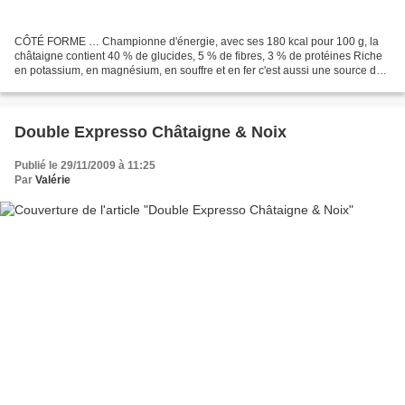
CÔTÉ FORME … Championne d'énergie, avec ses 180 kcal pour 100 g, la
châtaigne contient 40 % de glucides, 5 % de fibres, 3 % de protéines Riche
en potassium, en magnésium, en souffre et en fer c'est aussi une source de
vitamines A, B1, B2, et C Sa douceur...
Double Expresso Châtaigne & Noix
Publié le 29/11/2009 à 11:25
Par
Valérie