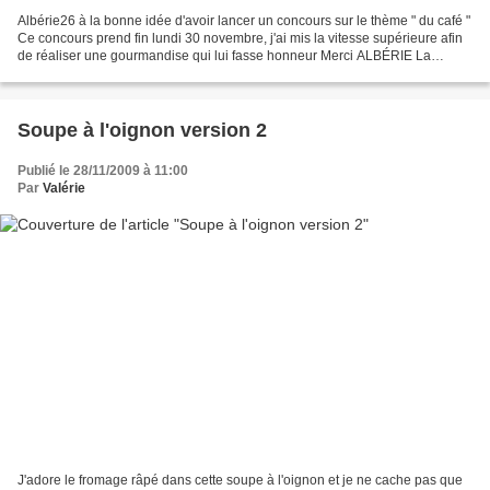
Albérie26 à la bonne idée d'avoir lancer un concours sur le thème " du café "
Ce concours prend fin lundi 30 novembre, j'ai mis la vitesse supérieure afin
de réaliser une gourmandise qui lui fasse honneur Merci ALBÉRIE La
douceur de la châtaigne mêlée...
Soupe à l'oignon version 2
Publié le 28/11/2009 à 11:00
Par
Valérie
J'adore le fromage râpé dans cette soupe à l'oignon et je ne cache pas que