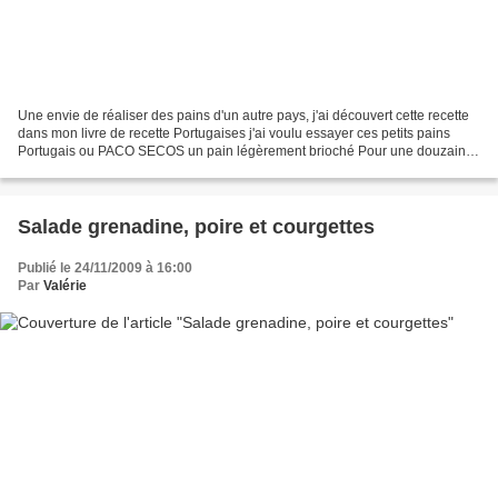
Une envie de réaliser des pains d'un autre pays, j'ai découvert cette recette
dans mon livre de recette Portugaises j'ai voulu essayer ces petits pains
Portugais ou PACO SECOS un pain légèrement brioché Pour une douzaine
de petits pains : 600 g de farine...
Salade grenadine, poire et courgettes
Publié le 24/11/2009 à 16:00
Par
Valérie