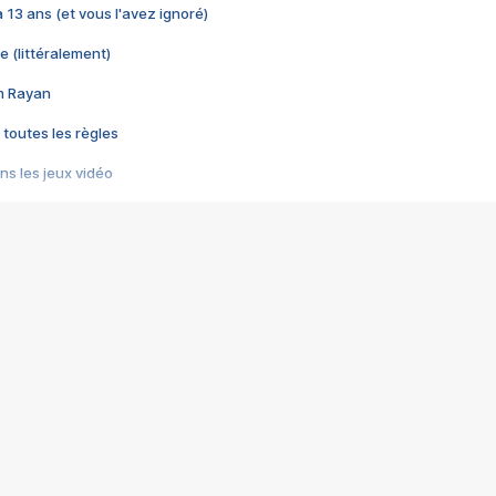
 a 13 ans (et vous l'avez ignoré)
e (littéralement)
im Rayan
 toutes les règles
s les jeux vidéo
us choquant de Rockstar ? - Le scandale BULLY
e plus moche de Steam
du RÊVE tourne au CAUCHEMAR
pendant 8 heures
it… à tort
umiliés par un jeu vidéo
ire - Final Fantasy 8
ti un empire - Age of Empires