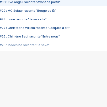
#30 : Eve Angeli raconte "Avant de partir"
#29 : MC Solaar raconte "Bouge de là"
28 : Lorie raconte "Je vais vite"
#27 : Christophe Willem raconte "Jacques a dit"
#26 : Chimène Badi raconte "Entre nous"
#25 : Indochine raconte "3e sexe"
#24 : Zaho raconte "C'est chelou"
#23 : Patrick Bruel raconte "Au café des délices"
#22 : Kyo raconte "Le chemin"
#21 : Nolwenn Leroy raconte "Cassé"
#20 : Patrick Hernandez raconte "Born to be alive"
#19 : Lorie raconte "Près de moi"
#18 : Michael Jones raconte "A nos actes manqués" (avec Jean-Jacque