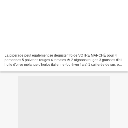
La piperade peut également se déguster froide VOTRE MARCHÉ pour 4
personnes 5 poivrons rouges 4 tomates 🍅 2 oignons rouges 3 gousses d'ail
huile d'olive mélange d'herbe italienne (ou thym frais) 1 cuillerée de sucre
sel & poivre piment Espelette Filet...