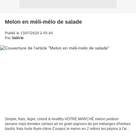
Melon en méli-mélo de salade
Publié le 13/07/2020 à 05:44
Par
Valérie
Simple, frais, léger, coloré & healthy VOTRE MARCHÉ melon jambon
serrano maïs tomates cerises ail en grain pignons de pin mélanges d'herbes
basilic frais huile thym-citron Coupez le melon en 2 retirez les pépins à l'aide
d'une cuillère parisienne faites...