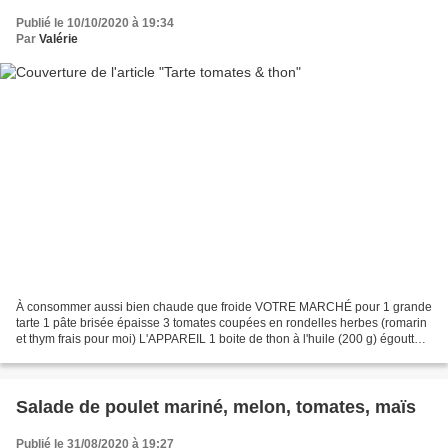
Publié le 10/10/2020 à 19:34
Par
Valérie
À consommer aussi bien chaude que froide VOTRE MARCHÉ pour 1 grande
tarte 1 pâte brisée épaisse 3 tomates coupées en rondelles herbes (romarin
et thym frais pour moi) L'APPAREIL 1 boite de thon à l'huile (200 g) égoutté 2
gousses d'ail pressées 3 cuillères...
Salade de poulet mariné, melon, tomates, maïs
Publié le 31/08/2020 à 19:27