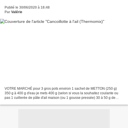
Publié le 30/06/2020 à 18:48
Par
Valérie
VOTRE MARCHÉ pour 3 gros pots environ 1 sachet de METTON (250 g)
350 g à 400 g d'eau je mets 400 g (selon si vous la souhaitez coulante ou
pas 1 cuillerée de pâte d'ail maison (ou 1 gousse pressée) 30 à 50 g de
beurre je mets 30 g 1/2 cuillerée de sel...