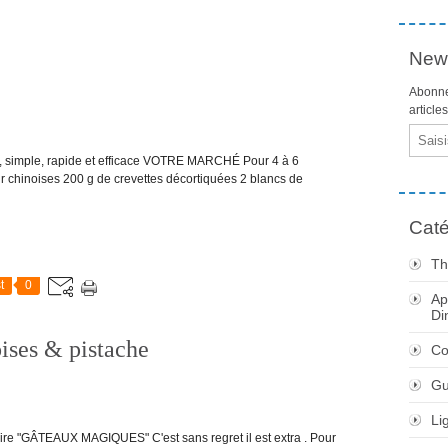
News
Abonne
article
Email
, simple, rapide et efficace VOTRE MARCHÉ Pour 4 à 6
r chinoises 200 g de crevettes décortiquées 2 blancs de
Caté
Th
t
0
Ap
Di
ses & pistache
Co
Gu
Li
ire "GÂTEAUX MAGIQUES" C'est sans regret il est extra . Pour