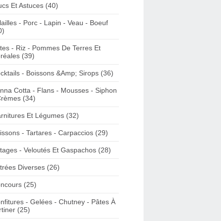
ucs Et Astuces (40)
lailles - Porc - Lapin - Veau - Boeuf
0)
tes - Riz - Pommes De Terres Et
réales (39)
cktails - Boissons &Amp; Sirops (36)
nna Cotta - Flans - Mousses - Siphon
Crèmes (34)
rnitures Et Légumes (32)
issons - Tartares - Carpaccios (29)
tages - Veloutés Et Gaspachos (28)
trées Diverses (26)
ncours (25)
nfitures - Gelées - Chutney - Pâtes À
rtiner (25)