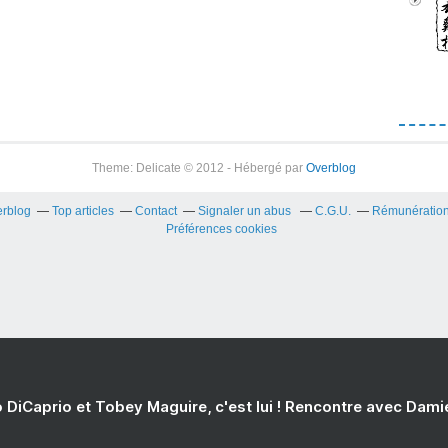
Theme: Delicate © 2012 - Hébergé par
Overblog
erblog
Top articles
Contact
Signaler un abus
C.G.U.
Rémunération 
Préférences cookies
 DiCaprio et Tobey Maguire, c'est lui ! Rencontre avec Dam