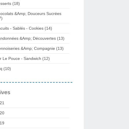
sserts (18)
ocolats &Amp; Douceurs Sucrées
7)
scuits - Sablés - Cookies (14)
ndonnées &Amp; Découvertes (13)
ennoiseries &Amp; Compagnie (13)
r Le Pouce - Sandwich (12)
q (10)
ives
21
20
19