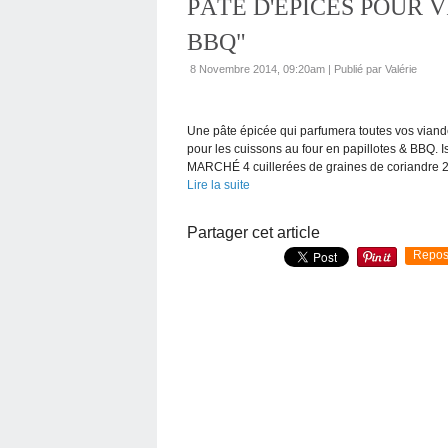
PÂTE D'ÉPICES POUR 
BBQ"
8 Novembre 2014, 09:20am
|
Publié par Valérie
Une pâte épicée qui parfumera toutes vos vian
pour les cuissons au four en papillotes & BBQ
MARCHÉ 4 cuillerées de graines de coriandre 2 c
Lire la suite
Partager cet article
Repos