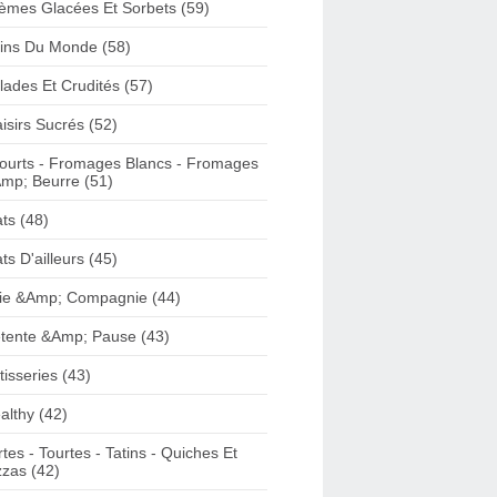
èmes Glacées Et Sorbets (59)
ins Du Monde (58)
lades Et Crudités (57)
aisirs Sucrés (52)
ourts - Fromages Blancs - Fromages
mp; Beurre (51)
ats (48)
ats D'ailleurs (45)
ie &Amp; Compagnie (44)
tente &Amp; Pause (43)
tisseries (43)
althy (42)
rtes - Tourtes - Tatins - Quiches Et
zzas (42)