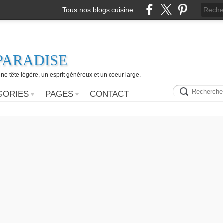
Tous nos blogs cuisine
PARADISE
e tête légère, un esprit généreux et un coeur large.
GORIES
PAGES
CONTACT