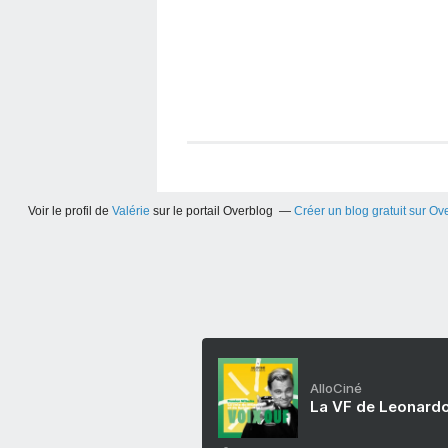
Voir le profil de
Valérie
sur le portail Overblog
Créer un blog gratuit sur Ov
AlloCiné
La VF de Leonardo