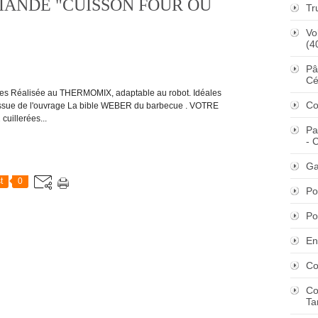
VIANDE "CUISSON FOUR OU
Tr
Vo
(4
Pâ
Cé
des Réalisée au THERMOMIX, adaptable au robot. Idéales
Co
. Issue de l'ouvrage La bible WEBER du barbecue . VOTRE
uillerées...
Pa
- 
Ga
t
0
Po
Po
En
Co
Co
Ta