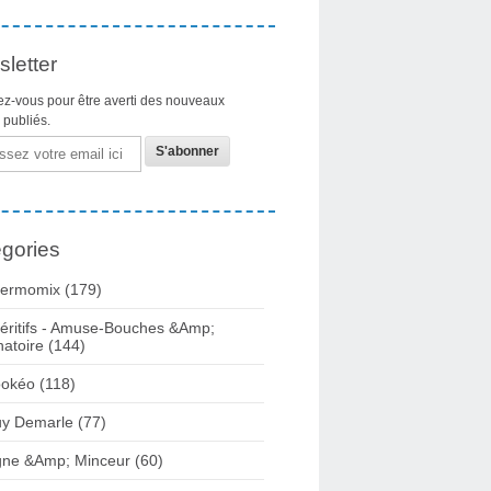
letter
z-vous pour être averti des nouveaux
s publiés.
gories
ermomix (179)
éritifs - Amuse-Bouches &Amp;
natoire (144)
okéo (118)
y Demarle (77)
gne &Amp; Minceur (60)