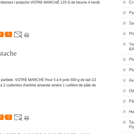
Cr
Framboises / pistache VOTRE MARCHÉ 125 G de beurre 4 oeufs
Pa
Sa
Pl
t
0
Ya
&A
stache
Pl
Pl
tte parfaite. VOTRE MARCHÉ Pour 5 à 6 pots 500 g de lait 1/2
As
à 2 cuillerées d'arôme amande amère 1 cuillère de pâte de
Dé
Pâ
He
t
0
Ta
Pi