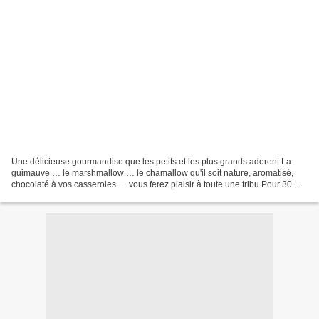
Une délicieuse gourmandise que les petits et les plus grands adorent La
guimauve … le marshmallow … le chamallow qu'il soit nature, aromatisé,
chocolaté à vos casseroles … vous ferez plaisir à toute une tribu Pour 30
bouchées environ 6 petites feuilles...