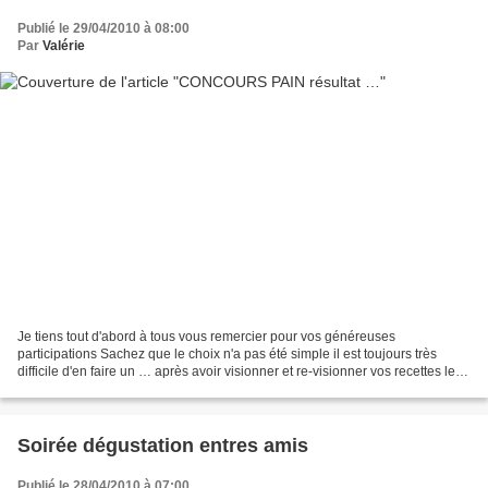
Publié le 29/04/2010 à 08:00
Par
Valérie
Je tiens tout d'abord à tous vous remercier pour vos généreuses
participations Sachez que le choix n'a pas été simple il est toujours très
difficile d'en faire un … après avoir visionner et re-visionner vos recettes le
jury et moi avons conclu, que la...
Soirée dégustation entres amis
Publié le 28/04/2010 à 07:00