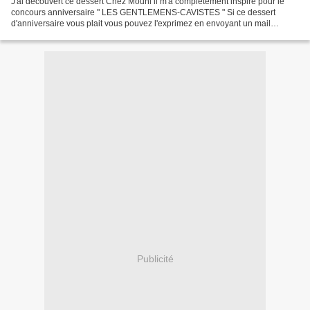
J'ai découvert ce dessert Chez Mouni il m'a complètement inspiré pour le
concours anniversaire " LES GENTLEMENS-CAVISTES " Si ce dessert
d'anniversaire vous plait vous pouvez l'exprimez en envoyant un mail
Concoursgc@gmail.com Aujourd'hui dès 14 h, en...
Publicité