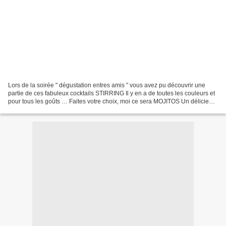
Lors de la soirée " dégustation entres amis " vous avez pu découvrir une
partie de ces fabuleux cocktails STIRRING Il y en a de toutes les couleurs et
pour tous les goûts … Faites votre choix, moi ce sera MOJITOS Un délicieux
cocktail à base de menthe,...