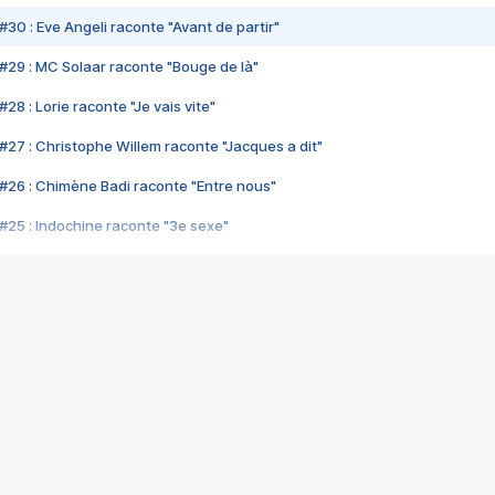
#30 : Eve Angeli raconte "Avant de partir"
#29 : MC Solaar raconte "Bouge de là"
28 : Lorie raconte "Je vais vite"
#27 : Christophe Willem raconte "Jacques a dit"
#26 : Chimène Badi raconte "Entre nous"
#25 : Indochine raconte "3e sexe"
#24 : Zaho raconte "C'est chelou"
#23 : Patrick Bruel raconte "Au café des délices"
#22 : Kyo raconte "Le chemin"
#21 : Nolwenn Leroy raconte "Cassé"
#20 : Patrick Hernandez raconte "Born to be alive"
#19 : Lorie raconte "Près de moi"