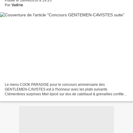
Publié le 18/04/2010 à 19:25
Par
Valérie
Le menu COOK PARADISE pour le concours anniversaire des
GENTLEMEN-CAVISTES est à l'honneur avec les plats suivants
Clémentines surprises Miel épicé sur dos de cabillaud & grenailles confites
à l'ail Nid d'abeilles pour sa crème glacée à l'huile d'olive...