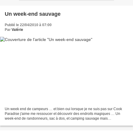
Un week-end sauvage
Publié le 22/04/2010 à 07:00
Par
Valérie
Un week end de campeurs … et bien oui lorsque je ne suis pas sur Cook
Paradise j'aime me ressoucer et découvrir des endroits magiques … Un
week-end de randonneurs, sac à dos, et camping sauvage mais
heureusement accompagnée de scouts expérimentés pour...