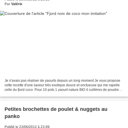
Par
Valérie
Je n'avais pas réaliser de yaourts depuis un long moment Je vous propose
cette recette d'une saveur très exotique douce et onctueuse qui me rapelle
celle du fjord coco. Pour 10 pots 1 yaourt nature BIO 4 cuillères de poudre
de lait 750 ml de lait entier...
Petites brochettes de poulet & nuggets au
panko
Publié le 23/06/2012 à 23:06