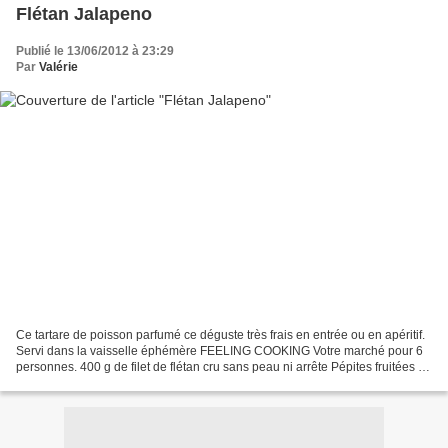
Flétan Jalapeno
Publié le 13/06/2012 à 23:29
Par
Valérie
Ce tartare de poisson parfumé ce déguste très frais en entrée ou en apéritif.
Servi dans la vaisselle éphémère FEELING COOKING Votre marché pour 6
personnes. 400 g de filet de flétan cru sans peau ni arrête Pépites fruitées à
la framboise FEELING COOKING...