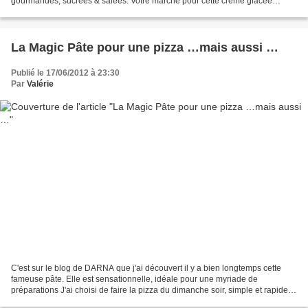
gourmandes, sucrées & salées. Votre marché pour cette crème glacée
spéculoos, gingembre, M&M's Pour 6 personnes...
La Magic Pâte pour une pizza …mais aussi …
Publié le 17/06/2012 à 23:30
Par
Valérie
C'est sur le blog de DARNA que j'ai découvert il y a bien longtemps cette
fameuse pâte. Elle est sensationnelle, idéale pour une myriade de
préparations J'ai choisi de faire la pizza du dimanche soir, simple et rapide.
Uniquement pour tester la PÂTE DE...