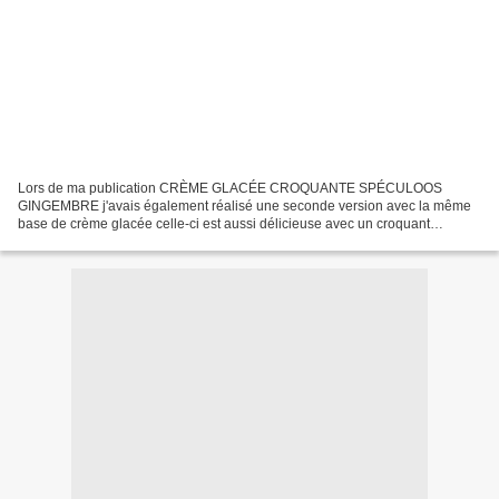
Lors de ma publication CRÈME GLACÉE CROQUANTE SPÉCULOOS
GINGEMBRE j'avais également réalisé une seconde version avec la même
base de crème glacée celle-ci est aussi délicieuse avec un croquant
supplémentaire. Votre marché pour cette crème glacée spéculoos,...