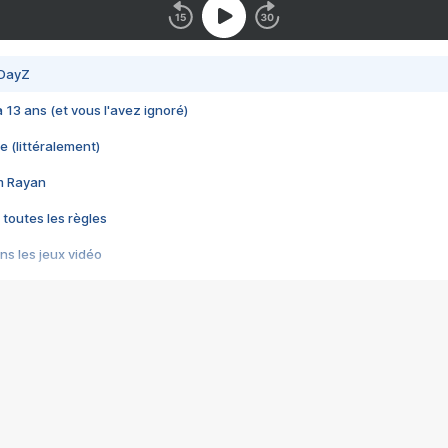
 DayZ
 a 13 ans (et vous l'avez ignoré)
e (littéralement)
im Rayan
 toutes les règles
s les jeux vidéo
us choquant de Rockstar ? - Le scandale BULLY
e plus moche de Steam
du RÊVE tourne au CAUCHEMAR
pendant 8 heures
it… à tort