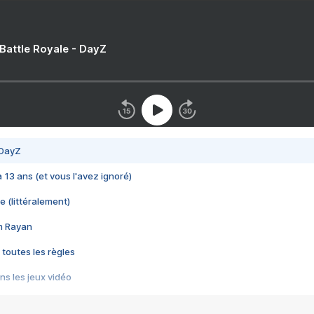
 Battle Royale - DayZ
 DayZ
 a 13 ans (et vous l'avez ignoré)
e (littéralement)
im Rayan
 toutes les règles
s les jeux vidéo
us choquant de Rockstar ? - Le scandale BULLY