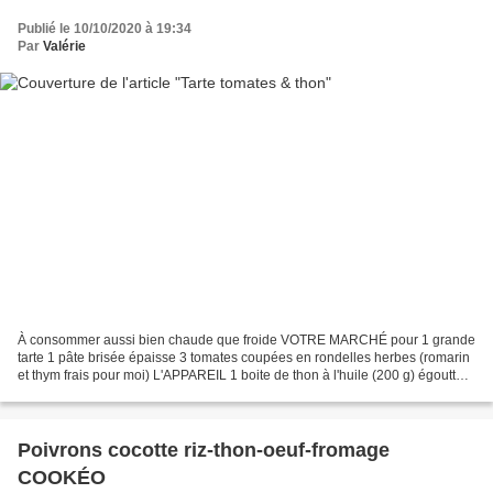
Publié le 10/10/2020 à 19:34
Par
Valérie
À consommer aussi bien chaude que froide VOTRE MARCHÉ pour 1 grande
tarte 1 pâte brisée épaisse 3 tomates coupées en rondelles herbes (romarin
et thym frais pour moi) L'APPAREIL 1 boite de thon à l'huile (200 g) égoutté 2
gousses d'ail pressées 3 cuillères...
Poivrons cocotte riz-thon-oeuf-fromage
COOKÉO