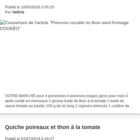
Publié le 10/05/2020 à 05:25
Par
Valérie
VOTRE MARCHÉ pour 4 personnes 4 poivrons rouges (gros pour moi) 4
œufs comté en morceaux 1 grosse boite de thon à la tomate 1 boite de
sauce tomate au basilic 150 g de riz long 2 oignons émincés 1 cuillère de
pâte d'ail (ou 2 gousses d'ail pressées) 2...
Quiche poireaux et thon à la tomate
Publié le 01/07/2019 à 19:27