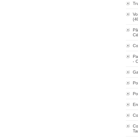
Tr
Vo
(4
Pâ
Cé
Co
Pa
- 
Ga
Po
Po
En
Co
Co
Ta