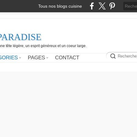
Tous nos blogs cuisine
PARADISE
e tête légère, un esprit généreux et un coeur large.
GORIES
PAGES
CONTACT