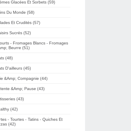
èmes Glacées Et Sorbets (59)
ins Du Monde (58)
lades Et Crudités (57)
aisirs Sucrés (52)
ourts - Fromages Blancs - Fromages
mp; Beurre (51)
ats (48)
ats D'ailleurs (45)
ie &Amp; Compagnie (44)
tente &Amp; Pause (43)
tisseries (43)
althy (42)
rtes - Tourtes - Tatins - Quiches Et
zzas (42)