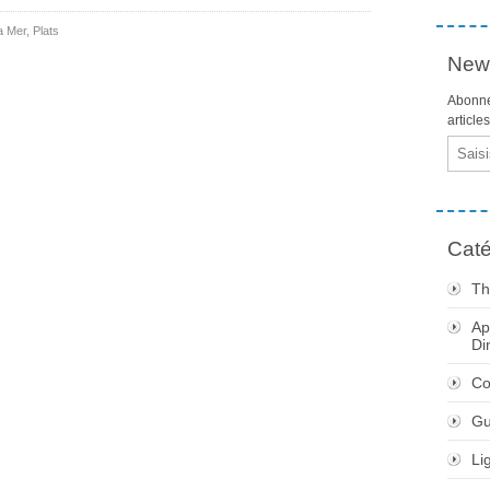
a Mer
,
Plats
News
Abonne
article
Email
Caté
Th
Ap
Di
Co
Gu
Li