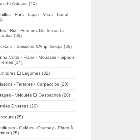
ucs Et Astuces (40)
lailles - Porc - Lapin - Veau - Boeuf
0)
tes - Riz - Pommes De Terres Et
réales (39)
cktails - Boissons &Amp; Sirops (36)
nna Cotta - Flans - Mousses - Siphon
Crèmes (34)
rnitures Et Légumes (32)
issons - Tartares - Carpaccios (29)
tages - Veloutés Et Gaspachos (28)
trées Diverses (26)
ncours (25)
nfitures - Gelées - Chutney - Pâtes À
rtiner (25)