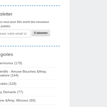
letter
z-vous pour être averti des nouveaux
s publiés.
gories
ermomix (179)
éritifs - Amuse-Bouches &Amp;
natoire (144)
okéo (118)
y Demarle (77)
gne &Amp; Minceur (60)