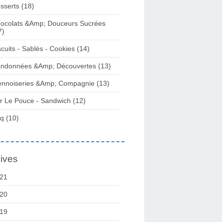
sserts (18)
ocolats &Amp; Douceurs Sucrées
7)
scuits - Sablés - Cookies (14)
ndonnées &Amp; Découvertes (13)
ennoiseries &Amp; Compagnie (13)
r Le Pouce - Sandwich (12)
q (10)
ives
21
20
19