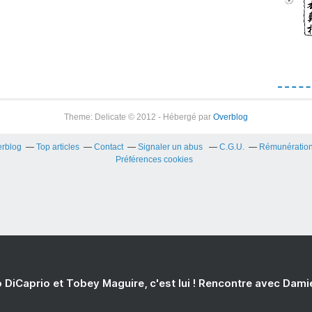
Theme: Delicate © 2012 - Hébergé par
Overblog
erblog
Top articles
Contact
Signaler un abus
C.G.U.
Rémunération 
Préférences cookies
 DiCaprio et Tobey Maguire, c'est lui ! Rencontre avec Dam