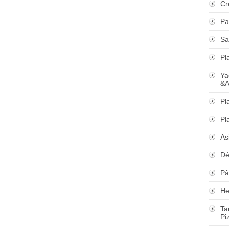
Cr
Pa
Sa
Pl
Ya
&A
Pl
Pl
As
Dé
Pâ
He
Ta
Pi