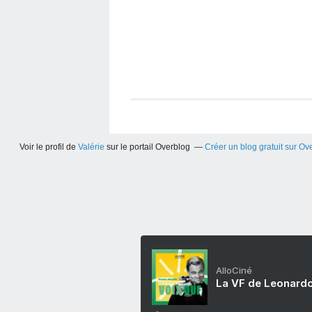
Voir le profil de
Valérie
sur le portail Overblog
Créer un blog gratuit sur Ov
AlloCiné
La VF de Leonardo