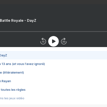
 Battle Royale - DayZ
 DayZ
 a 13 ans (et vous l'avez ignoré)
e (littéralement)
im Rayan
 toutes les règles
s les jeux vidéo
us choquant de Rockstar ? - Le scandale BULLY