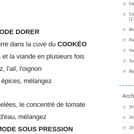
De
Ch
(1
Bi
ODE DORER
Ra
eurre dans la cuve du
COOKÉO
Vi
s et la viande en plusieurs fois
Su
, l'ail, l'oignon
Bb
s épices, mélangez
Arch
elées, le concentré de tomate
20
d'eau, mélangez
20
MODE SOUS PRESSION
20