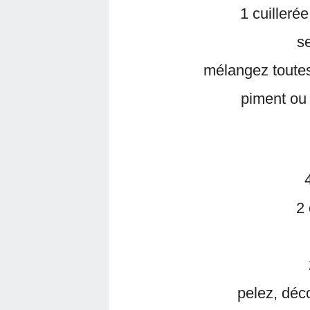
1 cuillerée
se
mélangez toutes
piment ou 
2 
pelez, dé