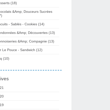
sserts (18)
ocolats &Amp; Douceurs Sucrées
7)
scuits - Sablés - Cookies (14)
ndonnées &Amp; Découvertes (13)
ennoiseries &Amp; Compagnie (13)
r Le Pouce - Sandwich (12)
q (10)
ives
21
20
19