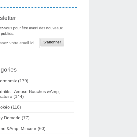
letter
z-vous pour être averti des nouveaux
s publiés.
gories
ermomix (179)
éritifs - Amuse-Bouches &Amp;
natoire (144)
okéo (118)
y Demarle (77)
gne &Amp; Minceur (60)