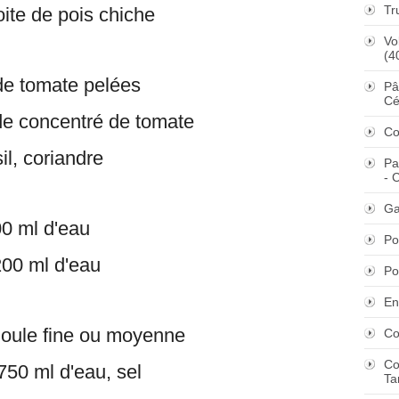
Tr
oite de pois chiche
Vo
(4
de tomate pelées
Pâ
Cé
 de concentré de tomate
Co
il, coriandre
Pa
- 
Ga
0 ml d'eau
Po
200 ml d'eau
Po
En
oule fine ou moyenne
Co
Co
750 ml d'eau, sel
Ta