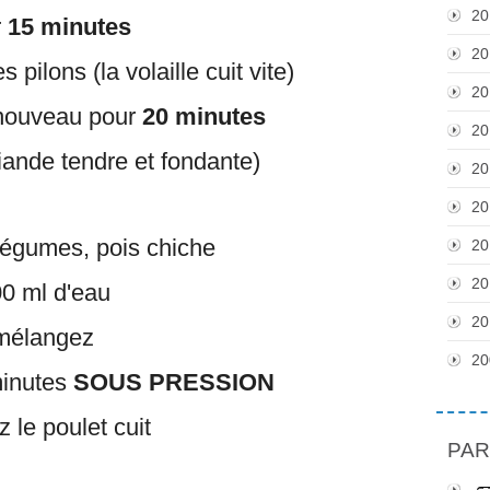
20
r
15 minutes
20
s pilons (la volaille cuit vite)
20
nouveau pour
20 minutes
20
viande tendre et fondante)
20
20
légumes, pois chiche
20
20
0 ml d'eau
20
mélangez
20
inutes
SOUS PRESSION
z le poulet cuit
PAR