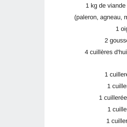
1 kg de viande
(paleron, agneau, 
1 o
2 gousse
4 cuillères d'hu
1 cuille
1 cuill
1 cuilleré
1 cuill
1 cuill