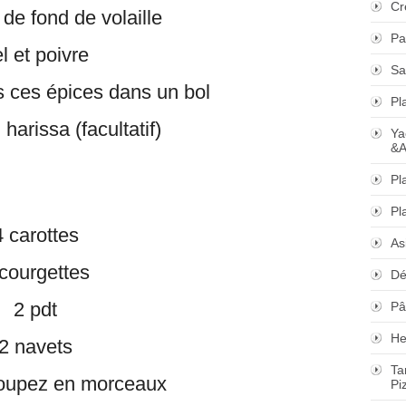
Cr
 de fond de volaille
Pa
l et poivre
Sa
 ces épices dans un bol
Pl
harissa (facultatif)
Ya
&A
Pl
Pl
4 carottes
As
courgettes
Dé
2 pdt
Pâ
He
2 navets
Ta
coupez en morceaux
Pi