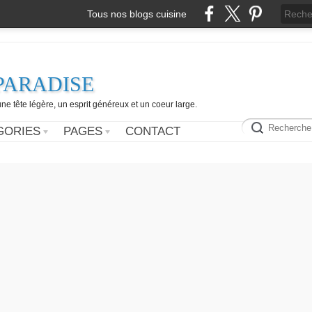
Tous nos blogs cuisine
PARADISE
e tête légère, un esprit généreux et un coeur large.
GORIES
PAGES
CONTACT