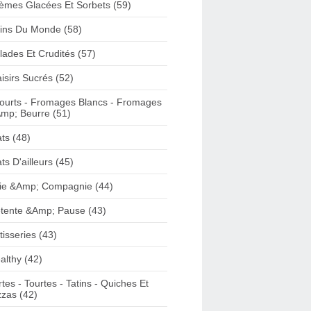
èmes Glacées Et Sorbets (59)
ins Du Monde (58)
lades Et Crudités (57)
aisirs Sucrés (52)
ourts - Fromages Blancs - Fromages
mp; Beurre (51)
ats (48)
ats D'ailleurs (45)
ie &Amp; Compagnie (44)
tente &Amp; Pause (43)
tisseries (43)
althy (42)
rtes - Tourtes - Tatins - Quiches Et
zzas (42)