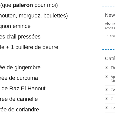
 (que
paleron
pour moi)
mouton, merguez, boulettes)
News
Abonne
ignon émincé
article
Email
s d'ail pressées
ile + 1 cuillère de beurre
Caté
rée de gingembre
Th
erée de curcuma
Ap
Di
e de Raz El Hanout
Co
erée de cannelle
Gu
Li
erée de coriandre