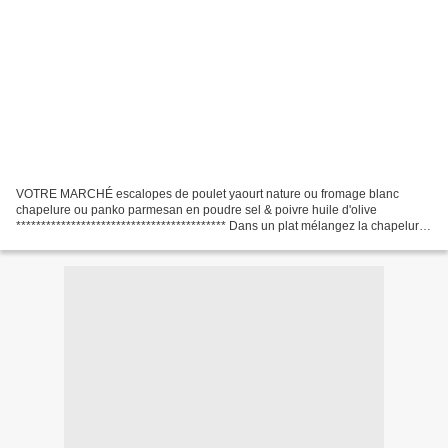
VOTRE MARCHÉ escalopes de poulet yaourt nature ou fromage blanc
chapelure ou panko parmesan en poudre sel & poivre huile d'olive
****************************************** Dans un plat mélangez la chapelure
et le parmesan dans un autre fromage blanc ou...