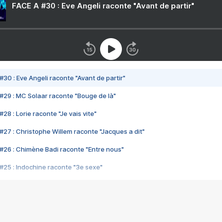
FACE A #30 : Eve Angeli raconte "Avant de partir"
#30 : Eve Angeli raconte "Avant de partir"
#29 : MC Solaar raconte "Bouge de là"
28 : Lorie raconte "Je vais vite"
#27 : Christophe Willem raconte "Jacques a dit"
#26 : Chimène Badi raconte "Entre nous"
#25 : Indochine raconte "3e sexe"
#24 : Zaho raconte "C'est chelou"
#23 : Patrick Bruel raconte "Au café des délices"
#22 : Kyo raconte "Le chemin"