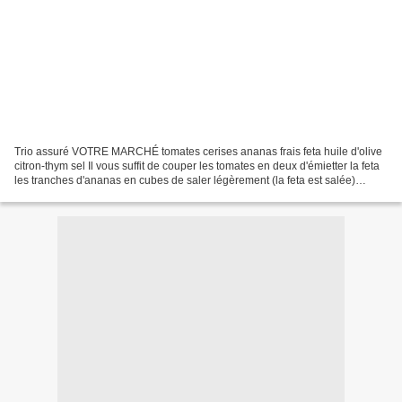
Trio assuré VOTRE MARCHÉ tomates cerises ananas frais feta huile d'olive
citron-thym sel Il vous suffit de couper les tomates en deux d'émietter la feta
les tranches d'ananas en cubes de saler légèrement (la feta est salée)
d'arroser d'un filet d'huile...