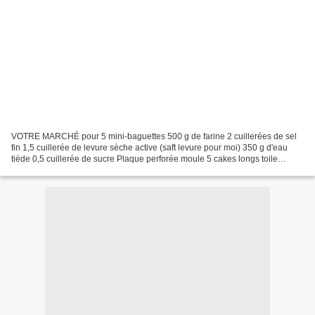
VOTRE MARCHÉ pour 5 mini-baguettes 500 g de farine 2 cuillerées de sel
fin 1,5 cuillerée de levure sèche active (saft levure pour moi) 350 g d'eau
tiède 0,5 cuillerée de sucre Plaque perforée moule 5 cakes longs toile
silpain Dans le bol du TM versez...