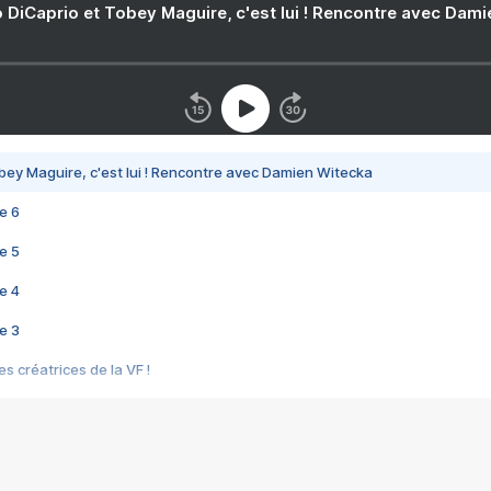
 DiCaprio et Tobey Maguire, c'est lui ! Rencontre avec Dam
bey Maguire, c'est lui ! Rencontre avec Damien Witecka
e 6
e 5
e 4
e 3
s créatrices de la VF !
e 2
e 1
e Mektoub My Love arrive enfin ! Rencontre avec Shaïn Boumedine et Sal