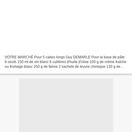
VOTRE MARCHÉ Pour 5 cakes longs Guy DEMARLE Pour la base de pâte
6 oeufs 150 ml de vin blanc 6 cuillères d'huile d'olive 100 g de crème fraîche
ou fromage blanc 250 g de farine 2 sachets de levure chimique 130 g de
fromage râpé (pas de sel, ni poivre...