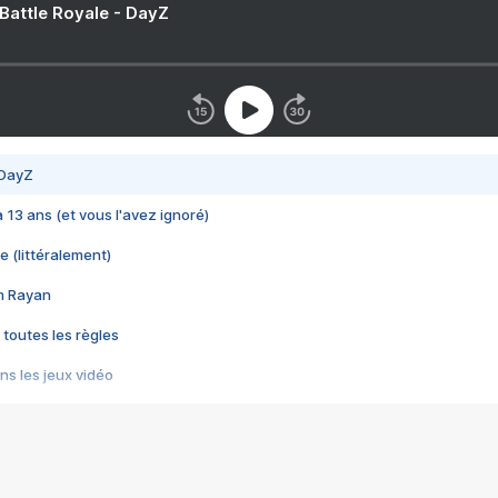
 Battle Royale - DayZ
 DayZ
 a 13 ans (et vous l'avez ignoré)
e (littéralement)
im Rayan
 toutes les règles
s les jeux vidéo
us choquant de Rockstar ? - Le scandale BULLY
e plus moche de Steam
du RÊVE tourne au CAUCHEMAR