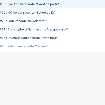
#30 : Eve Angeli raconte "Avant de partir"
#29 : MC Solaar raconte "Bouge de là"
28 : Lorie raconte "Je vais vite"
#27 : Christophe Willem raconte "Jacques a dit"
#26 : Chimène Badi raconte "Entre nous"
#25 : Indochine raconte "3e sexe"
#24 : Zaho raconte "C'est chelou"
#23 : Patrick Bruel raconte "Au café des délices"
#22 : Kyo raconte "Le chemin"
#21 : Nolwenn Leroy raconte "Cassé"
#20 : Patrick Hernandez raconte "Born to be alive"
#19 : Lorie raconte "Près de moi"