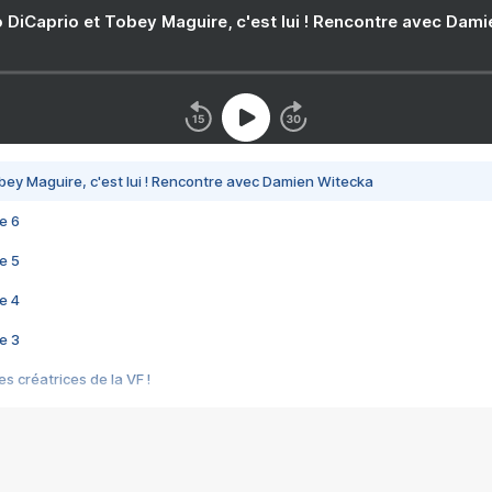
 DiCaprio et Tobey Maguire, c'est lui ! Rencontre avec Dam
bey Maguire, c'est lui ! Rencontre avec Damien Witecka
e 6
e 5
e 4
e 3
s créatrices de la VF !
e 2
e 1