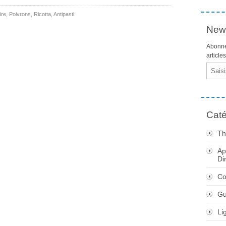
ire
,
Poivrons
,
Ricotta
,
Antipasti
News
Abonne
article
Email
Caté
Th
Ap
Di
Co
Gu
Li