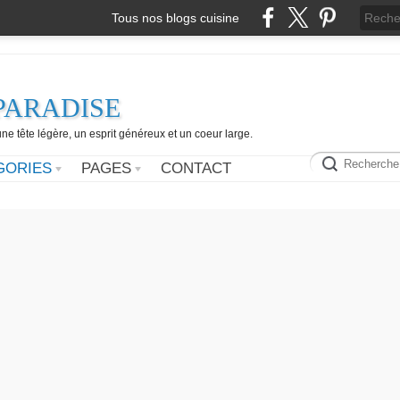
Tous nos blogs cuisine
PARADISE
e tête légère, un esprit généreux et un coeur large.
GORIES
PAGES
CONTACT