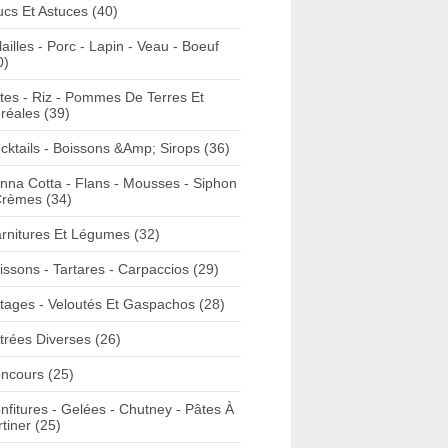
ucs Et Astuces (40)
lailles - Porc - Lapin - Veau - Boeuf
0)
tes - Riz - Pommes De Terres Et
réales (39)
cktails - Boissons &Amp; Sirops (36)
nna Cotta - Flans - Mousses - Siphon
Crèmes (34)
rnitures Et Légumes (32)
issons - Tartares - Carpaccios (29)
tages - Veloutés Et Gaspachos (28)
trées Diverses (26)
ncours (25)
nfitures - Gelées - Chutney - Pâtes À
rtiner (25)