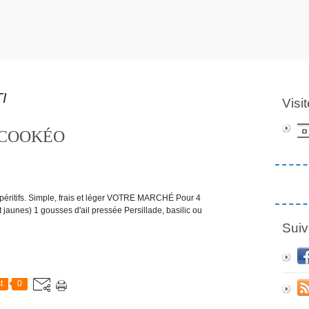
I
Visi
ta COOKÉO
t apéritifs. Simple, frais et léger VOTRE MARCHÉ Pour 4
 jaunes) 1 gousses d'ail pressée Persillade, basilic ou
Suiv
t
0