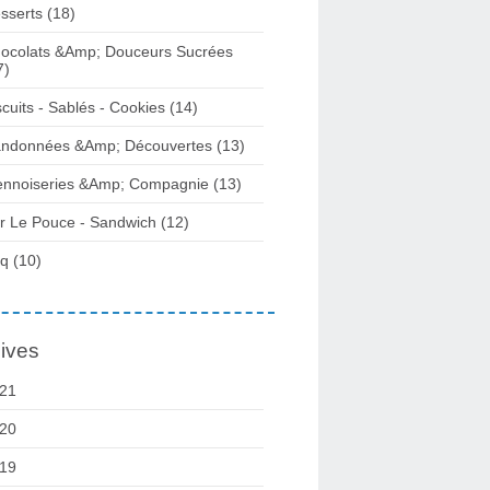
sserts (18)
ocolats &Amp; Douceurs Sucrées
7)
scuits - Sablés - Cookies (14)
ndonnées &Amp; Découvertes (13)
ennoiseries &Amp; Compagnie (13)
r Le Pouce - Sandwich (12)
q (10)
ives
21
20
19