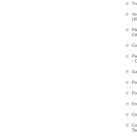
Tr
Vo
(4
Pâ
Cé
Co
Pa
- 
Ga
Po
Po
En
Co
Co
Ta