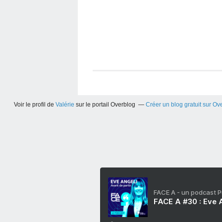
Voir le profil de
Valérie
sur le portail Overblog
Créer un blog gratuit sur Ov
FACE A - un podcast 
FACE A #30 : Eve A