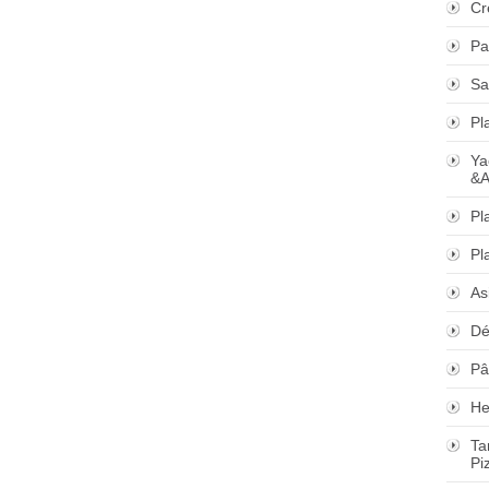
Cr
Pa
Sa
Pl
Ya
&A
Pl
Pl
As
Dé
Pâ
He
Ta
Pi