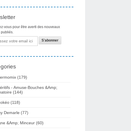
letter
z-vous pour être averti des nouveaux
s publiés.
gories
ermomix (179)
éritifs - Amuse-Bouches &Amp;
natoire (144)
okéo (118)
y Demarle (77)
gne &Amp; Minceur (60)