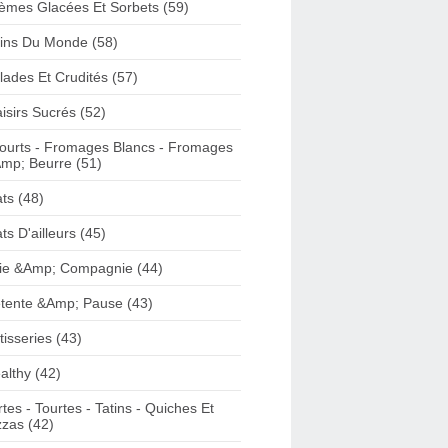
èmes Glacées Et Sorbets (59)
ins Du Monde (58)
lades Et Crudités (57)
aisirs Sucrés (52)
ourts - Fromages Blancs - Fromages
mp; Beurre (51)
ats (48)
ats D'ailleurs (45)
ie &Amp; Compagnie (44)
tente &Amp; Pause (43)
tisseries (43)
althy (42)
rtes - Tourtes - Tatins - Quiches Et
zzas (42)