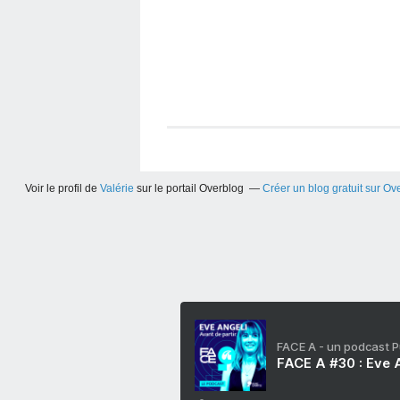
Voir le profil de
Valérie
sur le portail Overblog
Créer un blog gratuit sur Ov
FACE A - un podcast 
FACE A #30 : Eve A