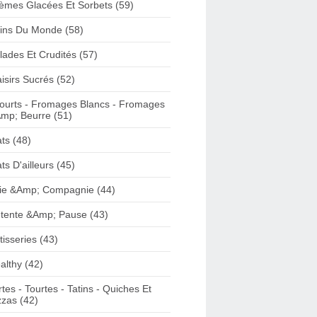
èmes Glacées Et Sorbets (59)
ins Du Monde (58)
lades Et Crudités (57)
aisirs Sucrés (52)
ourts - Fromages Blancs - Fromages
mp; Beurre (51)
ats (48)
ats D'ailleurs (45)
ie &Amp; Compagnie (44)
tente &Amp; Pause (43)
tisseries (43)
althy (42)
rtes - Tourtes - Tatins - Quiches Et
zzas (42)