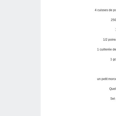
4 cuisses de p
250
1/2 poir
1 cuillerée d
1 g
un petit morc
Quel
Sel 