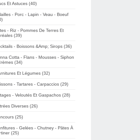
ucs Et Astuces (40)
lailles - Porc - Lapin - Veau - Boeuf
0)
tes - Riz - Pommes De Terres Et
réales (39)
cktails - Boissons &Amp; Sirops (36)
nna Cotta - Flans - Mousses - Siphon
Crèmes (34)
rnitures Et Légumes (32)
issons - Tartares - Carpaccios (29)
tages - Veloutés Et Gaspachos (28)
trées Diverses (26)
ncours (25)
nfitures - Gelées - Chutney - Pâtes À
rtiner (25)