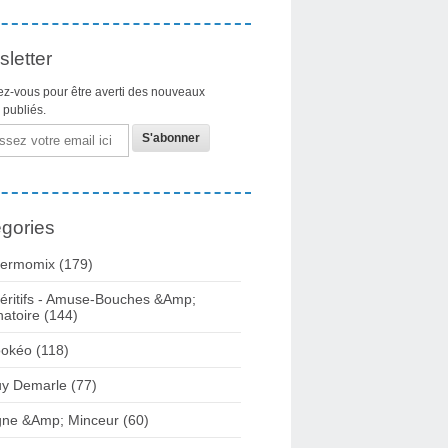
letter
z-vous pour être averti des nouveaux
s publiés.
gories
ermomix (179)
éritifs - Amuse-Bouches &Amp;
natoire (144)
okéo (118)
y Demarle (77)
gne &Amp; Minceur (60)