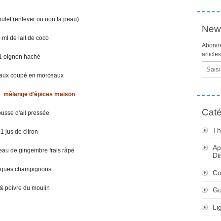
oulet (enlever ou non la peau)
News
 ml de lait de coco
Abonne
article
1 oignon haché
Email
eaux coupé en morceaux
e
mélange d'épices maison
Caté
ousse d'ail pressée
Th
1 jus de citron
Ap
eau de gingembre frais râpé
Di
ques champignons
Co
& poivre du moulin
Gu
Li