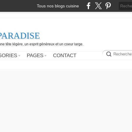
Tous nos blogs cuisine
PARADISE
e tête légère, un esprit généreux et un coeur large.
GORIES
PAGES
CONTACT