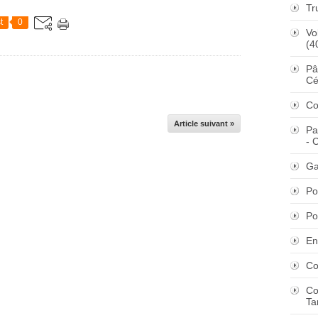
Tr
t
0
Vo
(4
Pâ
Cé
Co
Article suivant »
Pa
- 
Ga
Po
Po
En
Co
Co
Ta