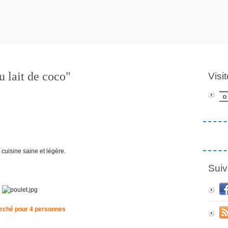
u lait de coco"
Visi
cuisine saine et légère.
Suiv
rché pour 4 personnes