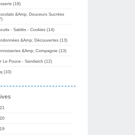
sserts (18)
ocolats &Amp; Douceurs Sucrées
7)
scuits - Sablés - Cookies (14)
ndonnées &Amp; Découvertes (13)
ennoiseries &Amp; Compagnie (13)
r Le Pouce - Sandwich (12)
q (10)
ives
21
20
19