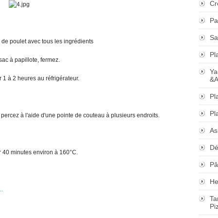
Cr
Pa
Sa
 de poulet avec tous les ingrédients
Pl
sac à papillote, fermez.
Ya
 1 à 2 heures au réfrigérateur.
&A
Pl
Pl
, percez à l'aide d'une pointe de couteau à plusieurs endroits.
As
Dé
 40 minutes environ à 160°C.
Pâ
He
Ta
Pi