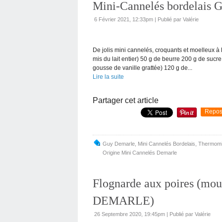
Mini-Cannelés bordela
6 Février 2021, 12:33pm
|
Publié par Valérie
De jolis mini cannelés, croquants et moelleux à
mis du lait entier) 50 g de beurre 200 g de sucre
gousse de vanille grattée) 120 g de...
Lire la suite
Partager cet article
Repos
Guy Demarle
,
Mini Cannelés Bordelais
,
Thermom
Origine Mini Cannelés Demarle
Flognarde aux poires (mou
DEMARLE)
26 Septembre 2020, 19:45pm
|
Publié par Valérie