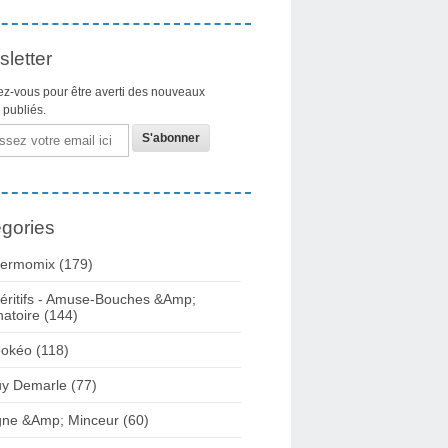
letter
z-vous pour être averti des nouveaux
s publiés.
gories
ermomix (179)
éritifs - Amuse-Bouches &Amp;
natoire (144)
okéo (118)
y Demarle (77)
gne &Amp; Minceur (60)