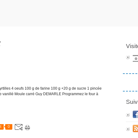
X
Visi
lles 4 oeufs 100 g de farine 100 g +20 g de sucre 1 pincée
cre vanillé Moule carré Guy DEMARLE Programmez le four à
Suiv
t
0