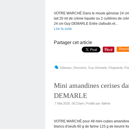
VOTRE MARCHÉ Dans le moule génoise 24 cm 2 œ
lait 20 ml de crème liquide ou 2 cuillères de cr
24 cm Guy DEMARLE Entre clafoutis et...
Lire la suite
Partager cet article
Repos
Gâteaux
,
Desserts
,
Guy Demarle
,
Flognarde
,
Poi
Mini amandines cerises da
DEMARLE
7 Mai 2020, 06:23am
|
Publié par Valérie
VOTRE MARCHÉ pour 48 mini-cubes amandines 7
blancs d'oeufs 60 g de farine 125 g de beurre 