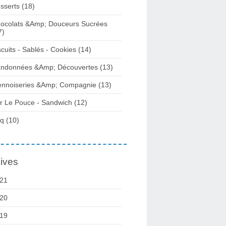
sserts (18)
ocolats &Amp; Douceurs Sucrées
7)
scuits - Sablés - Cookies (14)
ndonnées &Amp; Découvertes (13)
ennoiseries &Amp; Compagnie (13)
r Le Pouce - Sandwich (12)
q (10)
ives
21
20
19