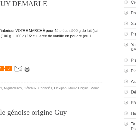
is GUY DEMARLE
Cr
Pa
Sa
 l'intérieur VOTRE MARCHÉ pour 45 pièces 500 g de lait (j'ai
Pl
 (100 g + 100 g) 1/2 cuillerée de vanille en poudre (ou 1
Ya
&A
Pl
t
0
Pl
As
ix
,
Mignardises
,
Gâteaux
,
Cannelés
,
Flexipan
,
Moule Origine
,
Moule
Dé
Pâ
le génoise origine Guy
He
Ta
Pi