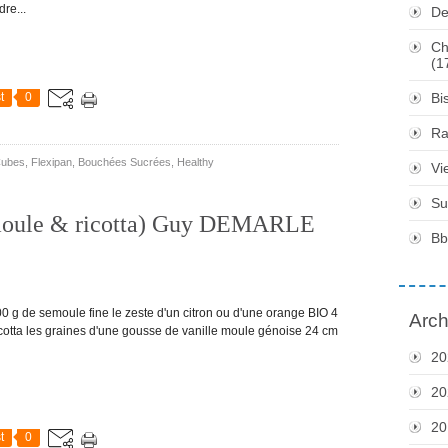
re...
De
Ch
(1
t
0
Bi
Ra
Cubes
,
Flexipan
,
Bouchées Sucrées
,
Healthy
Vi
Su
emoule & ricotta) Guy DEMARLE
Bb
g de semoule fine le zeste d'un citron ou d'une orange BIO 4
Arch
cotta les graines d'une gousse de vanille moule génoise 24 cm
20
20
20
t
0