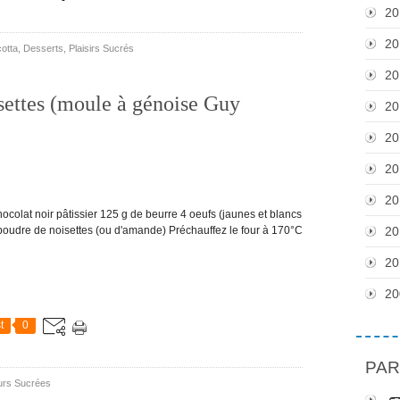
20
20
cotta
,
Desserts
,
Plaisirs Sucrés
20
settes (moule à génoise Guy
20
20
20
20
at noir pâtissier 125 g de beurre 4 oeufs (jaunes et blancs
 poudre de noisettes (ou d'amande) Préchauffez le four à 170°C
20
20
20
t
0
PAR
urs Sucrées