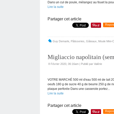
Dans un cul de poule, mélangez au fouet la poud
Lire la suite
Partager cet article
Repos
Guy Demarle
,
Pâtisseries
,
Gâteaux
,
Moule Mini-
Migliaccio napolitain (s
8 Février 2020, 06:16am
|
Publié par Valérie
VOTRE MARCHÉ 500 ml d'eau 500 ml de lait 200 
oeufs 180 g de sucre 40 g de beurre 250 g de ri
plaque perforée Dans une casserole portez...
Lire la suite
Partager cet article
Repos