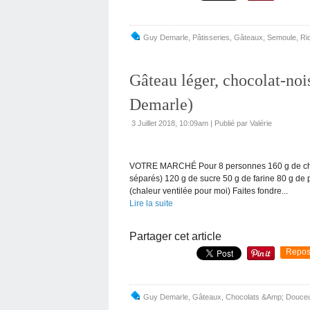
Guy Demarle
,
Pâtisseries
,
Gâteaux
,
Semoule
,
Ri
Gâteau léger, chocolat-noi
Demarle)
3 Juillet 2018, 10:09am
|
Publié par Valérie
VOTRE MARCHÉ Pour 8 personnes 160 g de chocol
séparés) 120 g de sucre 50 g de farine 80 g de
(chaleur ventilée pour moi) Faites fondre...
Lire la suite
Partager cet article
Repos
Guy Demarle
,
Gâteaux
,
Chocolats &Amp; Douce