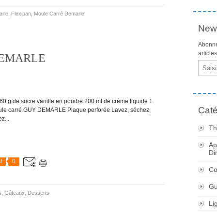
rle
,
Flexipan
,
Moule Carré Demarle
News
Abonne
article
y DEMARLE
Email
0 g de sucre vanille en poudre 200 ml de crème liquide 1
Caté
 Moule carré GUY DEMARLE Plaque perforée Lavez, séchez,
z...
Th
Ap
Di
t
0
Co
Gu
s
,
Gâteaux
,
Desserts
Li