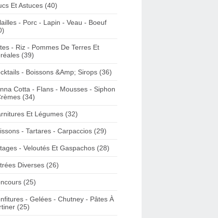
ucs Et Astuces (40)
lailles - Porc - Lapin - Veau - Boeuf
0)
tes - Riz - Pommes De Terres Et
réales (39)
cktails - Boissons &Amp; Sirops (36)
nna Cotta - Flans - Mousses - Siphon
Crèmes (34)
rnitures Et Légumes (32)
issons - Tartares - Carpaccios (29)
tages - Veloutés Et Gaspachos (28)
trées Diverses (26)
ncours (25)
nfitures - Gelées - Chutney - Pâtes À
rtiner (25)