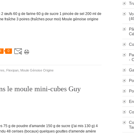
Tr
Vo
ufs 60 g de farine 60 g de sucre 1 pincée de sel 200 ml de
(4
ème fraîche 3 poires (fraîches pour moi) Moule génoise origine
Pâ
Cé
Co
t
0
Pa
- 
Ga
res
,
Flexipan
,
Moule Génoise Origine
Po
ns le moule mini-cubes Guy
Po
En
Co
Co
5 g de poudre d'amande 150 g de sucre (j'ai mis 130 g) 4
Ta
fondu 48 cerises (bocaux) quelques gouttes d'amende amère