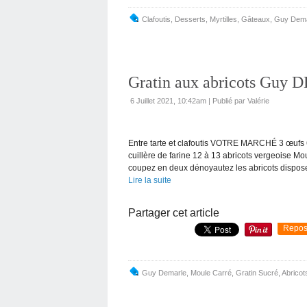
Clafoutis
,
Desserts
,
Myrtilles
,
Gâteaux
,
Guy Dema
Gratin aux abricots Gu
6 Juillet 2021, 10:42am
|
Publié par Valérie
Entre tarte et clafoutis VOTRE MARCHÉ 3 œufs 6
cuillère de farine 12 à 13 abricots vergeoise
coupez en deux dénoyautez les abricots dispose
Lire la suite
Partager cet article
Repos
Guy Demarle
,
Moule Carré
,
Gratin Sucré
,
Abricot