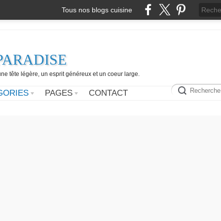
Tous nos blogs cuisine
PARADISE
e tête légère, un esprit généreux et un coeur large.
GORIES
PAGES
CONTACT