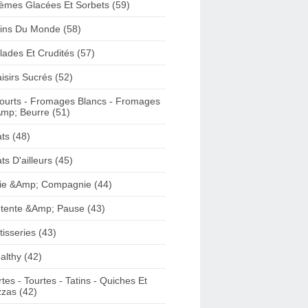
èmes Glacées Et Sorbets (59)
ins Du Monde (58)
lades Et Crudités (57)
aisirs Sucrés (52)
ourts - Fromages Blancs - Fromages
mp; Beurre (51)
ats (48)
ats D'ailleurs (45)
ie &Amp; Compagnie (44)
tente &Amp; Pause (43)
tisseries (43)
althy (42)
rtes - Tourtes - Tatins - Quiches Et
zzas (42)