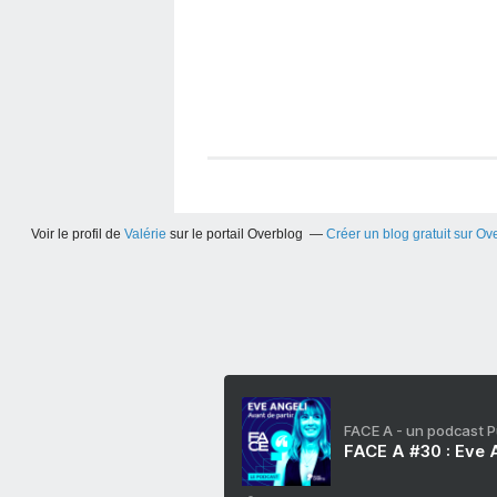
Voir le profil de
Valérie
sur le portail Overblog
Créer un blog gratuit sur Ov
FACE A - un podcast 
FACE A #30 : Eve A