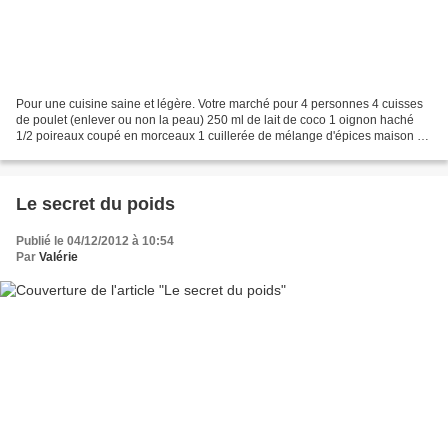
Pour une cuisine saine et légère. Votre marché pour 4 personnes 4 cuisses
de poulet (enlever ou non la peau) 250 ml de lait de coco 1 oignon haché
1/2 poireaux coupé en morceaux 1 cuillerée de mélange d'épices maison 1
gousse d'ail pressée 1 jus de citron...
Le secret du poids
Publié le 04/12/2012 à 10:54
Par
Valérie