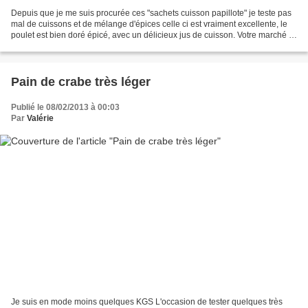
Depuis que je me suis procurée ces "sachets cuisson papillote" je teste pas
mal de cuissons et de mélange d'épices celle ci est vraiment excellente, le
poulet est bien doré épicé, avec un délicieux jus de cuisson. Votre marché 1
poulet entier 2 cuillères...
Pain de crabe très léger
Publié le 08/02/2013 à 00:03
Par
Valérie
Je suis en mode moins quelques KGS L'occasion de tester quelques très