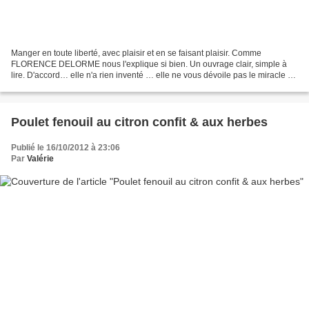
Manger en toute liberté, avec plaisir et en se faisant plaisir. Comme
FLORENCE DELORME nous l'explique si bien. Un ouvrage clair, simple à
lire. D'accord… elle n'a rien inventé … elle ne vous dévoile pas le miracle du
siècle mais nous donne une méthode...
Poulet fenouil au citron confit & aux herbes
Publié le 16/10/2012 à 23:06
Par
Valérie