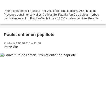
Pour 4 personnes 4 grosses PDT 2 cuillères d'huile d'olive AOC huile de
Provence goût intense Huiles & olives Sel Paprika fumé ou épices, herbes
de provences ect … Préchauffez le four à 180°C chaleur ventilée. Pelez les
PDT, coupez en frites ou en cubes....
Poulet entier en papillote
Publié le 19/02/2013 à 11:00
Par
Valérie