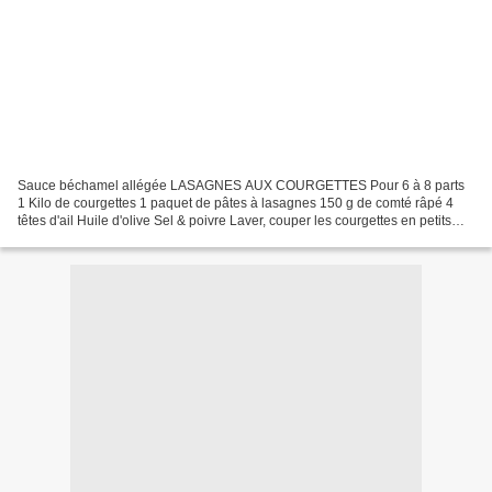
Sauce béchamel allégée LASAGNES AUX COURGETTES Pour 6 à 8 parts
1 Kilo de courgettes 1 paquet de pâtes à lasagnes 150 g de comté râpé 4
têtes d'ail Huile d'olive Sel & poivre Laver, couper les courgettes en petits
dés Dans une poêle, faites chauffer l'huile...