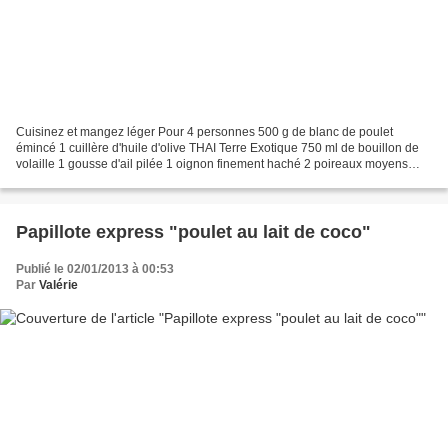
Cuisinez et mangez léger Pour 4 personnes 500 g de blanc de poulet
émincé 1 cuillère d'huile d'olive THAI Terre Exotique 750 ml de bouillon de
volaille 1 gousse d'ail pilée 1 oignon finement haché 2 poireaux moyens
finement émincés 150 g d'orge perlé...
Papillote express "poulet au lait de coco"
Publié le 02/01/2013 à 00:53
Par
Valérie