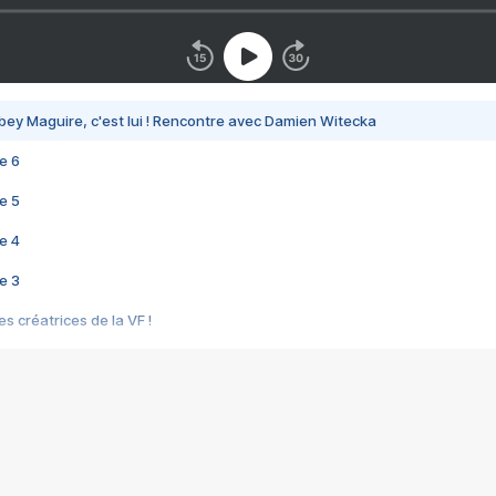
bey Maguire, c'est lui ! Rencontre avec Damien Witecka
e 6
e 5
e 4
e 3
s créatrices de la VF !
e 2
e 1
e Mektoub My Love arrive enfin ! Rencontre avec Shaïn Boumedine et Sal
i : après Toni en famille