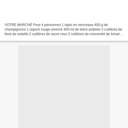
VOTRE MARCHÉ Pour 4 personnes 1 lapin en morceaux 400 g de
champignons 1 oignon rouge émincé 400 ml de bière ambrée 2 cuillères de
fond de volaille 2 cuillères de sucre roux 2 cuillères de concentré de tomate
400 ml d'eau chaude sel & poivre 4 à 6 PDT...