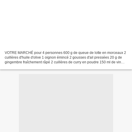
VOTRE MARCHÉ pour 4 personnes 600 g de queue de lotte en morceaux 2
cuillères d'huile d'olive 1 oignon émincé 2 gousses d'ail pressées 20 g de
gingembre fraîchement râpé 2 cuillères de curry en poudre 150 ml de vin
blanc sec un peu d'eau 150 à 200 ml...