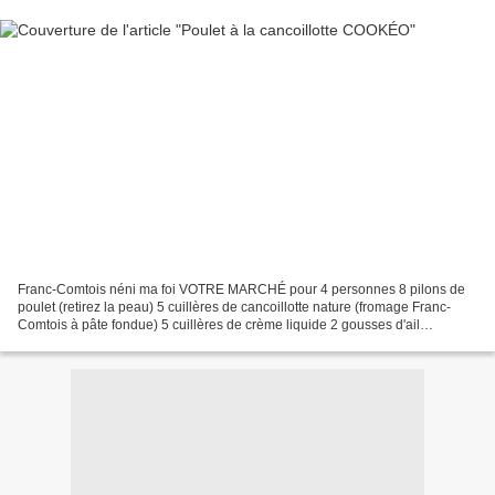
Franc-Comtois néni ma foi VOTRE MARCHÉ pour 4 personnes 8 pilons de
poulet (retirez la peau) 5 cuillères de cancoillotte nature (fromage Franc-
Comtois à pâte fondue) 5 cuillères de crème liquide 2 gousses d'ail
pressées 1 cube de volaille 2 cuillères...