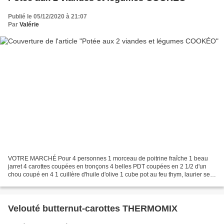
Publié le 05/12/2020 à 21:07
Par
Valérie
VOTRE MARCHÉ Pour 4 personnes 1 morceau de poitrine fraîche 1 beau
jarret 4 carottes coupées en tronçons 4 belles PDT coupées en 2 1/2 d'un
chou coupé en 4 1 cuillère d'huile d'olive 1 cube pot au feu thym, laurier sel
eau (petites pâtes si vous souhaitez...
Velouté butternut-carottes THERMOMIX